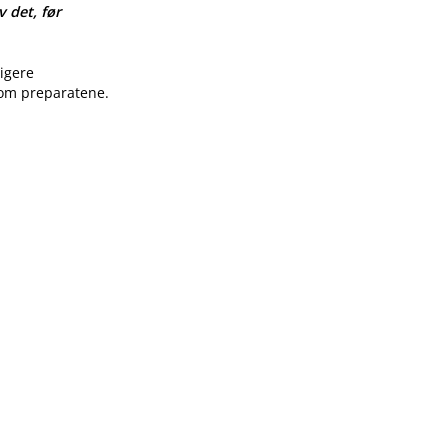
v det, før
ligere
 om preparatene.