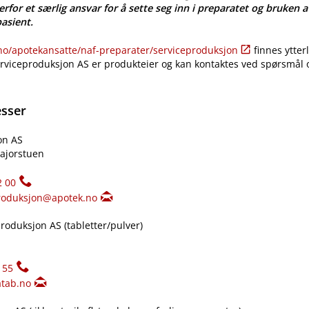
erfor et særlig ansvar for å sette seg inn i preparatet og bruken a
pasient.
​/​apotekansatte​/​naf-preparater​/​serviceproduksjon
finnes ytter
erviceproduksjon AS er produkteier og kan kontaktes ved spørsmål
esser
on AS
ajorstuen
2 00
roduksjon@apotek.no
oduksjon AS (tabletter​/​pulver)
155
tab.no