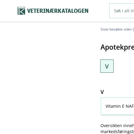
VETERINÆRKATALOGEN
Siste besøkte sider 
Apotekpre
V
V
Vitamin E NAF
Oversikten inneh
markedsføringsti