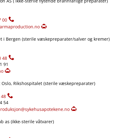
n AS ( ikke-sterile flytende brannfarlige preparater)
7 00
armaproduction.no
 i Bergen (sterile væskepreparater​/​salver og kremer)
3 48
61 91
no
Oslo, Rikshospitalet (sterile væskepreparater)
148
34 54
produksjon@sykehusapotekene.no
 as (ikke-sterile våtvarer)