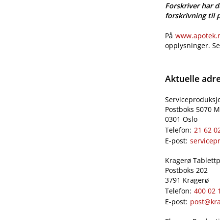
Forskriver har d
forskrivning til 
På
www.apotek.no
opplysninger. S
Aktuelle adr
Serviceproduksj
Postboks 5070 M
0301 Oslo
Telefon:
21 62 0
E-post:
servicep
Kragerø Tablettpr
Postboks 202
3791 Kragerø
Telefon:
400 02 
E-post:
post@kra