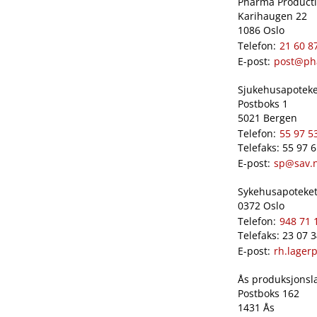
Pharma Productio
Karihaugen 22
1086 Oslo
Telefon:
21 60 8
E-post:
post@ph
Sjukehusapoteket
Postboks 1
5021 Bergen
Telefon:
55 97 5
Telefaks: 55 97 
E-post:
sp@sav.
Sykehusapoteket 
0372 Oslo
Telefon:
948 71 
Telefaks: 23 07 
E-post:
rh.lager
Ås produksjonslab
Postboks 162
1431 Ås