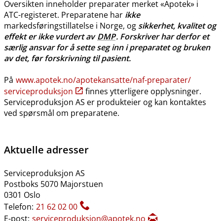
Oversikten inneholder preparater merket «Apotek» i
ATC-registeret. Preparatene har
ikke
markedsføringstillatelse i Norge, og
sikkerhet, kvalitet og
effekt er ikke vurdert av
DMP
. Forskriver har derfor et
særlig ansvar for å sette seg inn i preparatet og bruken
av det, før forskrivning til pasient.
På
www.apotek.no​/​apotekansatte​/​naf-preparater​/​
serviceproduksjon
finnes ytterligere opplysninger.
Serviceproduksjon AS er produkteier og kan kontaktes
ved spørsmål om preparatene.
Aktuelle adresser
Serviceproduksjon AS
Postboks 5070 Majorstuen
0301 Oslo
Telefon:
21 62 02 00
E-post:
serviceproduksjon@apotek.no