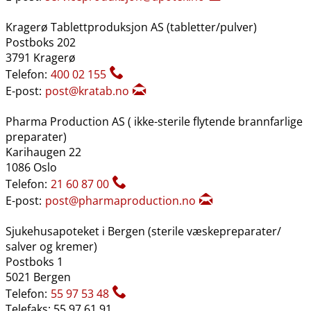
Kragerø Tablettproduksjon AS (tabletter​/​pulver)
Postboks 202
3791 Kragerø
Telefon:
400 02 155
E-post:
post@kratab.no
Pharma Production AS ( ikke-sterile flytende brannfarlige
preparater)
Karihaugen 22
1086 Oslo
Telefon:
21 60 87 00
E-post:
post@pharmaproduction.no
Sjukehusapoteket i Bergen (sterile væskepreparater​/​
salver og kremer)
Postboks 1
5021 Bergen
Telefon:
55 97 53 48
Telefaks: 55 97 61 91