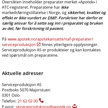
Oversikten inneholder preparater merket «Apotek» i
ATC-registeret. Preparatene har
ikke
markedsføringstillatelse i Norge, og
sikkerhet, kvalitet og
effekt er ikke vurdert av
DMP
. Forskriver har derfor et
særlig ansvar for å sette seg inn i preparatet og bruken
av det, før forskrivning til pasient.
På
www.apotek.no​/​apotekansatte​/​naf-preparater​/​
serviceproduksjon
finnes ytterligere opplysninger.
Serviceproduksjon AS er produkteier og kan kontaktes
ved spørsmål om preparatene.
Aktuelle adresser
Serviceproduksjon AS
Postboks 5070 Majorstuen
0301 Oslo
Telefon:
21 62 02 00
E-post:
serviceproduksjon@apotek.no