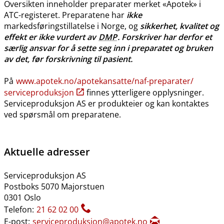
Oversikten inneholder preparater merket «Apotek» i
ATC-registeret. Preparatene har
ikke
markedsføringstillatelse i Norge, og
sikkerhet, kvalitet og
effekt er ikke vurdert av
DMP
. Forskriver har derfor et
særlig ansvar for å sette seg inn i preparatet og bruken
av det, før forskrivning til pasient.
På
www.apotek.no​/​apotekansatte​/​naf-preparater​/​
serviceproduksjon
finnes ytterligere opplysninger.
Serviceproduksjon AS er produkteier og kan kontaktes
ved spørsmål om preparatene.
Aktuelle adresser
Serviceproduksjon AS
Postboks 5070 Majorstuen
0301 Oslo
Telefon:
21 62 02 00
E-post:
serviceproduksjon@apotek.no