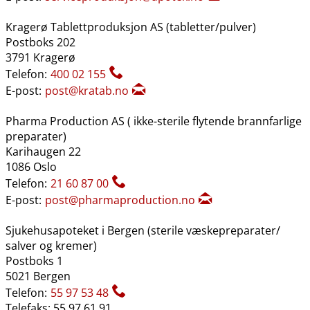
Kragerø Tablettproduksjon AS (tabletter​/​pulver)
Postboks 202
3791 Kragerø
Telefon:
400 02 155
E-post:
post@kratab.no
Pharma Production AS ( ikke-sterile flytende brannfarlige
preparater)
Karihaugen 22
1086 Oslo
Telefon:
21 60 87 00
E-post:
post@pharmaproduction.no
Sjukehusapoteket i Bergen (sterile væskepreparater​/​
salver og kremer)
Postboks 1
5021 Bergen
Telefon:
55 97 53 48
Telefaks: 55 97 61 91