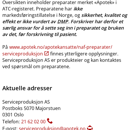
Oversikten inneholder preparater merket «Apotek» i
ATC-registeret. Preparatene har
ikke
markedsføringstillatelse i Norge, og
sikkerhet, kvalitet og
effekt er ikke vurdert av
DMP
. Forskriver har derfor et
særlig ansvar for å sette seg inn i preparatet og bruken
av det, før forskrivning til pasient.
På
www.apotek.no​/​apotekansatte​/​naf-preparater​/​
serviceproduksjon
finnes ytterligere opplysninger.
Serviceproduksjon AS er produkteier og kan kontaktes
ved spørsmål om preparatene.
Aktuelle adresser
Serviceproduksjon AS
Postboks 5070 Majorstuen
0301 Oslo
Telefon:
21 62 02 00
E-post:
serviceproduksjon@apotek.no