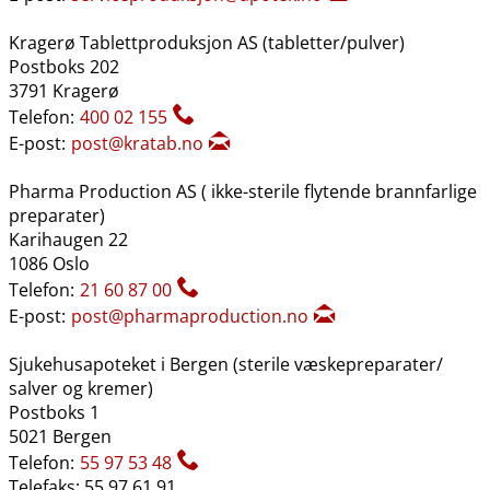
Kragerø Tablettproduksjon AS (tabletter​/​pulver)
Postboks 202
3791 Kragerø
Telefon:
400 02 155
E-post:
post@kratab.no
Pharma Production AS ( ikke-sterile flytende brannfarlige
preparater)
Karihaugen 22
1086 Oslo
Telefon:
21 60 87 00
E-post:
post@pharmaproduction.no
Sjukehusapoteket i Bergen (sterile væskepreparater​/​
salver og kremer)
Postboks 1
5021 Bergen
Telefon:
55 97 53 48
Telefaks: 55 97 61 91