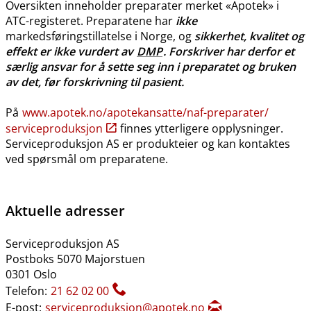
Oversikten inneholder preparater merket «Apotek» i
ATC-registeret. Preparatene har
ikke
markedsføringstillatelse i Norge, og
sikkerhet, kvalitet og
effekt er ikke vurdert av
DMP
. Forskriver har derfor et
særlig ansvar for å sette seg inn i preparatet og bruken
av det, før forskrivning til pasient.
På
www.apotek.no​/​apotekansatte​/​naf-preparater​/​
serviceproduksjon
finnes ytterligere opplysninger.
Serviceproduksjon AS er produkteier og kan kontaktes
ved spørsmål om preparatene.
Aktuelle adresser
Serviceproduksjon AS
Postboks 5070 Majorstuen
0301 Oslo
Telefon:
21 62 02 00
E-post:
serviceproduksjon@apotek.no