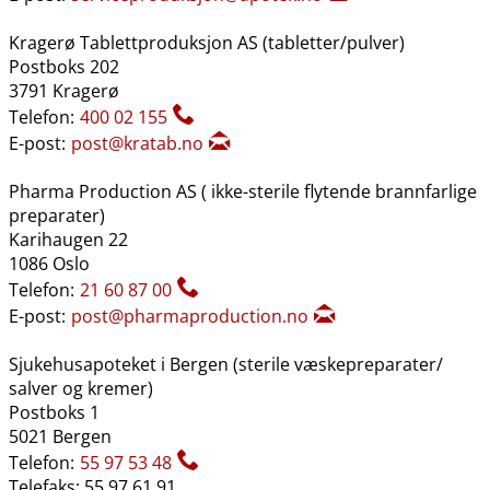
Kragerø Tablettproduksjon AS (tabletter​/​pulver)
Postboks 202
3791 Kragerø
Telefon:
400 02 155
E-post:
post@kratab.no
Pharma Production AS ( ikke-sterile flytende brannfarlige
preparater)
Karihaugen 22
1086 Oslo
Telefon:
21 60 87 00
E-post:
post@pharmaproduction.no
Sjukehusapoteket i Bergen (sterile væskepreparater​/​
salver og kremer)
Postboks 1
5021 Bergen
Telefon:
55 97 53 48
Telefaks: 55 97 61 91