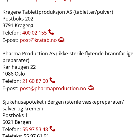
Kragerø Tablettproduksjon AS (tabletter​/​pulver)
Postboks 202
3791 Kragerø
Telefon:
400 02 155
E-post:
post@kratab.no
Pharma Production AS ( ikke-sterile flytende brannfarlige
preparater)
Karihaugen 22
1086 Oslo
Telefon:
21 60 87 00
E-post:
post@pharmaproduction.no
Sjukehusapoteket i Bergen (sterile væskepreparater​/​
salver og kremer)
Postboks 1
5021 Bergen
Telefon:
55 97 53 48
Telefaks: 55 97 61 91