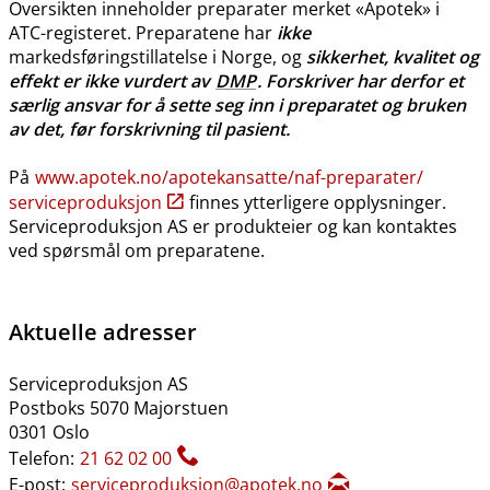
Oversikten inneholder preparater merket «Apotek» i
ATC-registeret. Preparatene har
ikke
markedsføringstillatelse i Norge, og
sikkerhet, kvalitet og
effekt er ikke vurdert av
DMP
. Forskriver har derfor et
særlig ansvar for å sette seg inn i preparatet og bruken
av det, før forskrivning til pasient.
På
www.apotek.no​/​apotekansatte​/​naf-preparater​/​
serviceproduksjon
finnes ytterligere opplysninger.
Serviceproduksjon AS er produkteier og kan kontaktes
ved spørsmål om preparatene.
Aktuelle adresser
Serviceproduksjon AS
Postboks 5070 Majorstuen
0301 Oslo
Telefon:
21 62 02 00
E-post:
serviceproduksjon@apotek.no