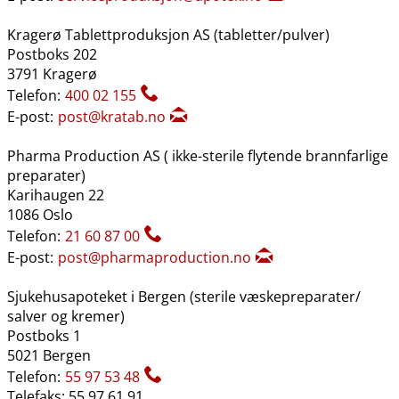
Kragerø Tablettproduksjon AS (tabletter​/​pulver)
Postboks 202
3791 Kragerø
Telefon:
400 02 155
E-post:
post@kratab.no
Pharma Production AS ( ikke-sterile flytende brannfarlige
preparater)
Karihaugen 22
1086 Oslo
Telefon:
21 60 87 00
E-post:
post@pharmaproduction.no
Sjukehusapoteket i Bergen (sterile væskepreparater​/​
salver og kremer)
Postboks 1
5021 Bergen
Telefon:
55 97 53 48
Telefaks: 55 97 61 91