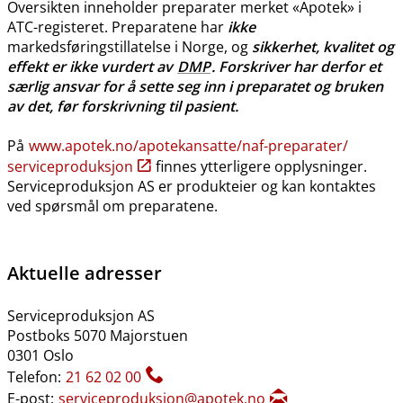
Oversikten inneholder preparater merket «Apotek» i
ATC-registeret. Preparatene har
ikke
markedsføringstillatelse i Norge, og
sikkerhet, kvalitet og
effekt er ikke vurdert av
DMP
. Forskriver har derfor et
særlig ansvar for å sette seg inn i preparatet og bruken
av det, før forskrivning til pasient.
På
www.apotek.no​/​apotekansatte​/​naf-preparater​/​
serviceproduksjon
finnes ytterligere opplysninger.
Serviceproduksjon AS er produkteier og kan kontaktes
ved spørsmål om preparatene.
Aktuelle adresser
Serviceproduksjon AS
Postboks 5070 Majorstuen
0301 Oslo
Telefon:
21 62 02 00
E-post:
serviceproduksjon@apotek.no