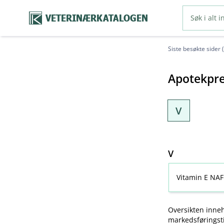
VETERINÆRKATALOGEN
Siste besøkte sider 
Apotekpre
V
V
Vitamin E NAF
Oversikten inneh
markedsføringsti