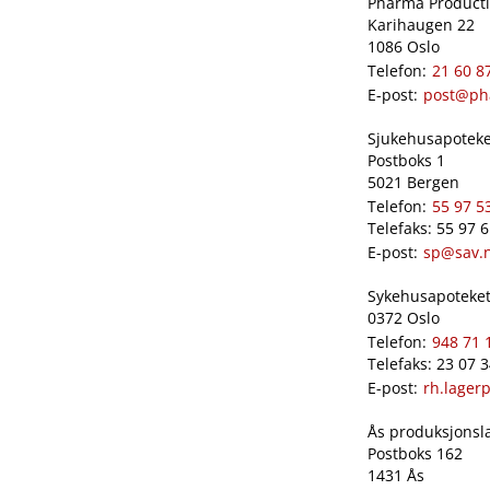
Pharma Productio
Karihaugen 22
1086 Oslo
Telefon:
21 60 8
E-post:
post@ph
Sjukehusapoteket
Postboks 1
5021 Bergen
Telefon:
55 97 5
Telefaks: 55 97 
E-post:
sp@sav.
Sykehusapoteket 
0372 Oslo
Telefon:
948 71 
Telefaks: 23 07 
E-post:
rh.lager
Ås produksjonslab
Postboks 162
1431 Ås