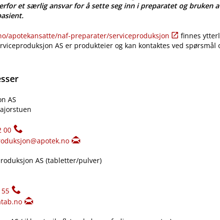
erfor et særlig ansvar for å sette seg inn i preparatet og bruken a
pasient.
​/​apotekansatte​/​naf-preparater​/​serviceproduksjon
finnes ytter
erviceproduksjon AS er produkteier og kan kontaktes ved spørsmål
esser
on AS
ajorstuen
2 00
roduksjon@apotek.no
oduksjon AS (tabletter​/​pulver)
155
tab.no