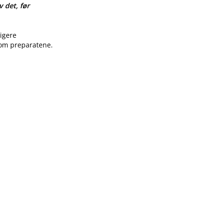
v det, før
ligere
 om preparatene.