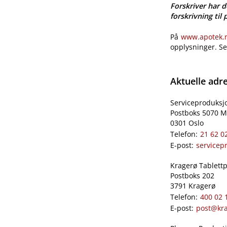
Forskriver har d
forskrivning til 
På
www.apotek.no
opplysninger. S
Aktuelle adr
Serviceproduksj
Postboks 5070 M
0301 Oslo
Telefon:
21 62 0
E-post:
servicep
Kragerø Tablettpr
Postboks 202
3791 Kragerø
Telefon:
400 02 
E-post:
post@kra