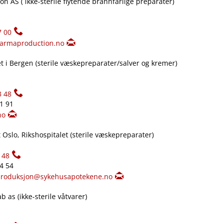
n AS ( ikke-sterile flytende brannfarlige preparater)
7 00
armaproduction.no
 i Bergen (sterile væskepreparater​/​salver og kremer)
3 48
61 91
no
Oslo, Rikshospitalet (sterile væskepreparater)
148
34 54
produksjon@sykehusapotekene.no
 as (ikke-sterile våtvarer)