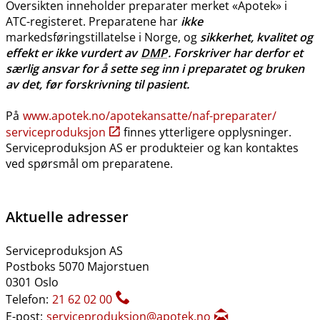
Oversikten inneholder preparater merket «Apotek» i
ATC-registeret. Preparatene har
ikke
markedsføringstillatelse i Norge, og
sikkerhet, kvalitet og
effekt er ikke vurdert av
DMP
. Forskriver har derfor et
særlig ansvar for å sette seg inn i preparatet og bruken
av det, før forskrivning til pasient.
På
www.apotek.no​/​apotekansatte​/​naf-preparater​/​
serviceproduksjon
finnes ytterligere opplysninger.
Serviceproduksjon AS er produkteier og kan kontaktes
ved spørsmål om preparatene.
Aktuelle adresser
Serviceproduksjon AS
Postboks 5070 Majorstuen
0301 Oslo
Telefon:
21 62 02 00
E-post:
serviceproduksjon@apotek.no