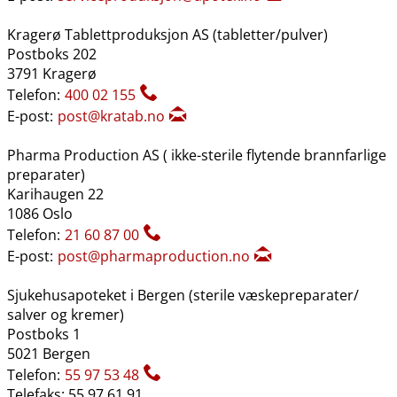
Kragerø Tablettproduksjon AS (tabletter​/​pulver)
Postboks 202
3791 Kragerø
Telefon:
400 02 155
E-post:
post@kratab.no
Pharma Production AS ( ikke-sterile flytende brannfarlige
preparater)
Karihaugen 22
1086 Oslo
Telefon:
21 60 87 00
E-post:
post@pharmaproduction.no
Sjukehusapoteket i Bergen (sterile væskepreparater​/​
salver og kremer)
Postboks 1
5021 Bergen
Telefon:
55 97 53 48
Telefaks: 55 97 61 91