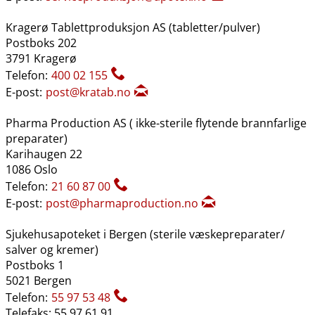
Kragerø Tablettproduksjon AS (tabletter​/​pulver)
Postboks 202
3791 Kragerø
Telefon:
400 02 155
E-post:
post@kratab.no
Pharma Production AS ( ikke-sterile flytende brannfarlige
preparater)
Karihaugen 22
1086 Oslo
Telefon:
21 60 87 00
E-post:
post@pharmaproduction.no
Sjukehusapoteket i Bergen (sterile væskepreparater​/​
salver og kremer)
Postboks 1
5021 Bergen
Telefon:
55 97 53 48
Telefaks: 55 97 61 91