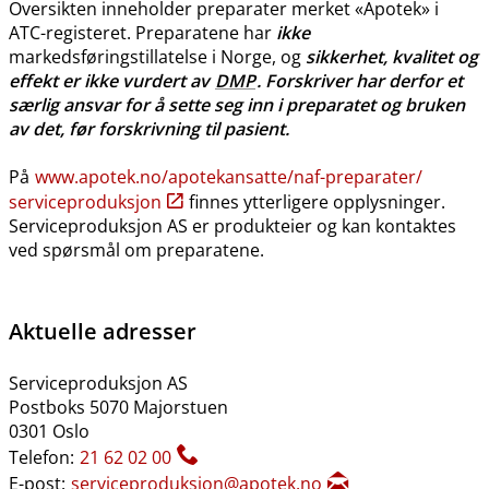
Oversikten inneholder preparater merket «Apotek» i
ATC-registeret. Preparatene har
ikke
markedsføringstillatelse i Norge, og
sikkerhet, kvalitet og
effekt er ikke vurdert av
DMP
. Forskriver har derfor et
særlig ansvar for å sette seg inn i preparatet og bruken
av det, før forskrivning til pasient.
På
www.apotek.no​/​apotekansatte​/​naf-preparater​/​
serviceproduksjon
finnes ytterligere opplysninger.
Serviceproduksjon AS er produkteier og kan kontaktes
ved spørsmål om preparatene.
Aktuelle adresser
Serviceproduksjon AS
Postboks 5070 Majorstuen
0301 Oslo
Telefon:
21 62 02 00
E-post:
serviceproduksjon@apotek.no