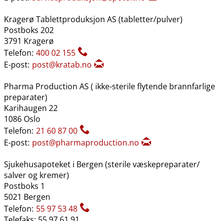
Kragerø Tablettproduksjon AS (tabletter​/​pulver)
Postboks 202
3791 Kragerø
Telefon:
400 02 155
E-post:
post@kratab.no
Pharma Production AS ( ikke-sterile flytende brannfarlige
preparater)
Karihaugen 22
1086 Oslo
Telefon:
21 60 87 00
E-post:
post@pharmaproduction.no
Sjukehusapoteket i Bergen (sterile væskepreparater​/​
salver og kremer)
Postboks 1
5021 Bergen
Telefon:
55 97 53 48
Telefaks: 55 97 61 91