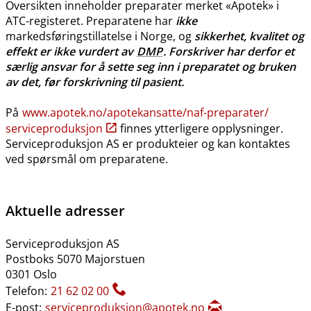
Oversikten inneholder preparater merket «Apotek» i
ATC-registeret. Preparatene har
ikke
markedsføringstillatelse i Norge, og
sikkerhet, kvalitet og
effekt er ikke vurdert av
DMP
. Forskriver har derfor et
særlig ansvar for å sette seg inn i preparatet og bruken
av det, før forskrivning til pasient.
På
www.apotek.no​/​apotekansatte​/​naf-preparater​/​
serviceproduksjon
finnes ytterligere opplysninger.
Serviceproduksjon AS er produkteier og kan kontaktes
ved spørsmål om preparatene.
Aktuelle adresser
Serviceproduksjon AS
Postboks 5070 Majorstuen
0301 Oslo
Telefon:
21 62 02 00
E-post:
serviceproduksjon@apotek.no