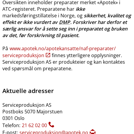
Oversikten inneholder preparater merket «Apotek» i
ATC-registeret. Preparatene har
ikke
markedsføringstillatelse i Norge, og
sikkerhet, kvalitet og
effekt er ikke vurdert av
DMP
. Forskriver har derfor et
særlig ansvar for å sette seg inn i preparatet og bruken
av det, før forskrivning til pasient.
På
www.apotek.no​/​apotekansatte​/​naf-preparater​/​
serviceproduksjon
finnes ytterligere opplysninger.
Serviceproduksjon AS er produkteier og kan kontaktes
ved spørsmål om preparatene.
Aktuelle adresser
Serviceproduksjon AS
Postboks 5070 Majorstuen
0301 Oslo
Telefon:
21 62 02 00
E-post:
serviceproduksjon@apotek.no