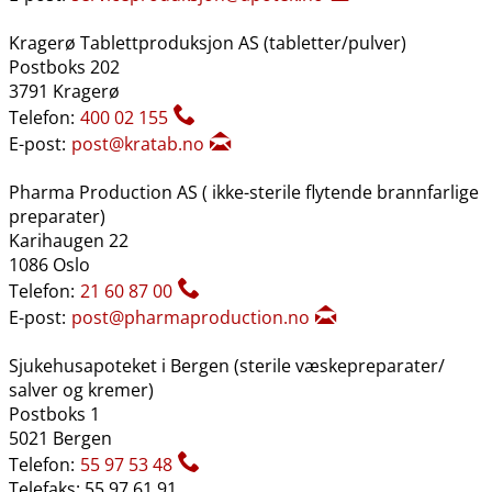
Kragerø Tablettproduksjon AS (tabletter​/​pulver)
Postboks 202
3791 Kragerø
Telefon:
400 02 155
E-post:
post@kratab.no
Pharma Production AS ( ikke-sterile flytende brannfarlige
preparater)
Karihaugen 22
1086 Oslo
Telefon:
21 60 87 00
E-post:
post@pharmaproduction.no
Sjukehusapoteket i Bergen (sterile væskepreparater​/​
salver og kremer)
Postboks 1
5021 Bergen
Telefon:
55 97 53 48
Telefaks: 55 97 61 91