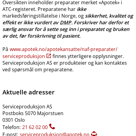
Oversikten inneholder preparater merket «Apotek» i
ATC-registeret. Preparatene har
ikke
markedsføringstillatelse i Norge, og
sikkerhet, kvalitet og
effekt er ikke vurdert av
DMP
. Forskriver har derfor et
særlig ansvar for å sette seg inn i preparatet og bruken
av det, før forskrivning til pasient.
På
www.apotek.no​/​apotekansatte​/​naf-preparater​/​
serviceproduksjon
finnes ytterligere opplysninger.
Serviceproduksjon AS er produkteier og kan kontaktes
ved spørsmål om preparatene.
Aktuelle adresser
Serviceproduksjon AS
Postboks 5070 Majorstuen
0301 Oslo
Telefon:
21 62 02 00
E-post:
serviceproduksjon@apotek.no