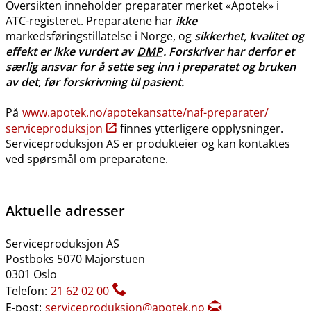
Oversikten inneholder preparater merket «Apotek» i
ATC-registeret. Preparatene har
ikke
markedsføringstillatelse i Norge, og
sikkerhet, kvalitet og
effekt er ikke vurdert av
DMP
. Forskriver har derfor et
særlig ansvar for å sette seg inn i preparatet og bruken
av det, før forskrivning til pasient.
På
www.apotek.no​/​apotekansatte​/​naf-preparater​/​
serviceproduksjon
finnes ytterligere opplysninger.
Serviceproduksjon AS er produkteier og kan kontaktes
ved spørsmål om preparatene.
Aktuelle adresser
Serviceproduksjon AS
Postboks 5070 Majorstuen
0301 Oslo
Telefon:
21 62 02 00
E-post:
serviceproduksjon@apotek.no