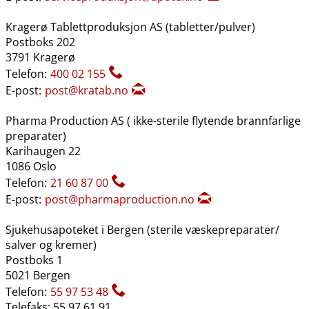
Kragerø Tablettproduksjon AS (tabletter​/​pulver)
Postboks 202
3791 Kragerø
Telefon:
400 02 155
E-post:
post@kratab.no
Pharma Production AS ( ikke-sterile flytende brannfarlige
preparater)
Karihaugen 22
1086 Oslo
Telefon:
21 60 87 00
E-post:
post@pharmaproduction.no
Sjukehusapoteket i Bergen (sterile væskepreparater​/​
salver og kremer)
Postboks 1
5021 Bergen
Telefon:
55 97 53 48
Telefaks: 55 97 61 91