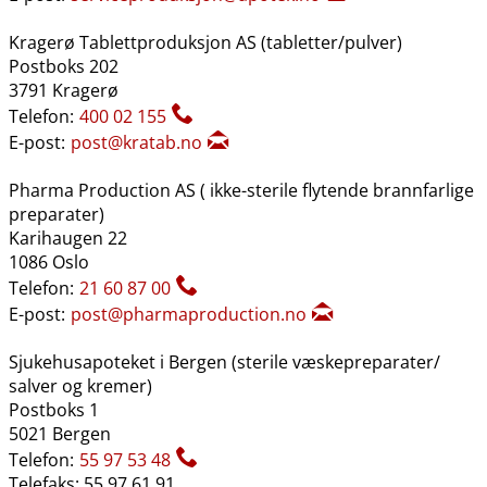
Kragerø Tablettproduksjon AS (tabletter​/​pulver)
Postboks 202
3791 Kragerø
Telefon:
400 02 155
E-post:
post@kratab.no
Pharma Production AS ( ikke-sterile flytende brannfarlige
preparater)
Karihaugen 22
1086 Oslo
Telefon:
21 60 87 00
E-post:
post@pharmaproduction.no
Sjukehusapoteket i Bergen (sterile væskepreparater​/​
salver og kremer)
Postboks 1
5021 Bergen
Telefon:
55 97 53 48
Telefaks: 55 97 61 91