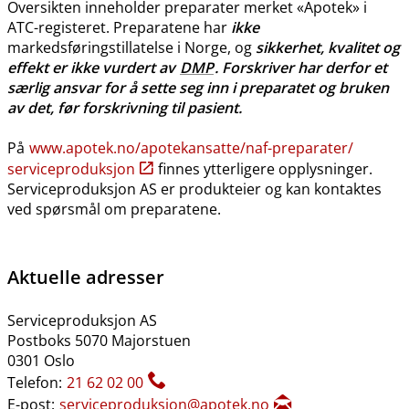
Oversikten inneholder preparater merket «Apotek» i
ATC-registeret. Preparatene har
ikke
markedsføringstillatelse i Norge, og
sikkerhet, kvalitet og
effekt er ikke vurdert av
DMP
. Forskriver har derfor et
særlig ansvar for å sette seg inn i preparatet og bruken
av det, før forskrivning til pasient.
På
www.apotek.no​/​apotekansatte​/​naf-preparater​/​
serviceproduksjon
finnes ytterligere opplysninger.
Serviceproduksjon AS er produkteier og kan kontaktes
ved spørsmål om preparatene.
Aktuelle adresser
Serviceproduksjon AS
Postboks 5070 Majorstuen
0301 Oslo
Telefon:
21 62 02 00
E-post:
serviceproduksjon@apotek.no