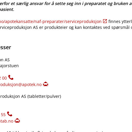
erfor et særlig ansvar for å sette seg inn i preparatet og bruken a
pasient.
​/​apotekansatte​/​naf-preparater​/​serviceproduksjon
finnes ytter
erviceproduksjon AS er produkteier og kan kontaktes ved spørsmål
esser
on AS
ajorstuen
2 00
roduksjon@apotek.no
oduksjon AS (tabletter​/​pulver)
155
tab.no