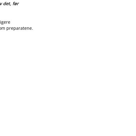
v det, før
ligere
 om preparatene.