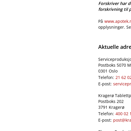
Forskriver har d
forskrivning til 
På
www.apotek.no
opplysninger. S
Aktuelle adr
Serviceproduksj
Postboks 5070 M
0301 Oslo
Telefon:
21 62 0
E-post:
servicep
Kragerø Tablettpr
Postboks 202
3791 Kragerø
Telefon:
400 02 
E-post:
post@kra