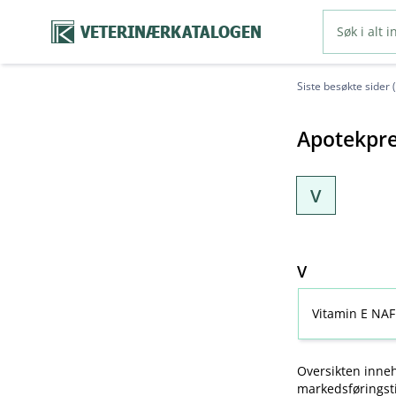
VETERINÆRKATALOGEN
Siste besøkte sider 
Apotekpre
V
V
Vitamin E NAF
Oversikten inneh
markedsføringsti