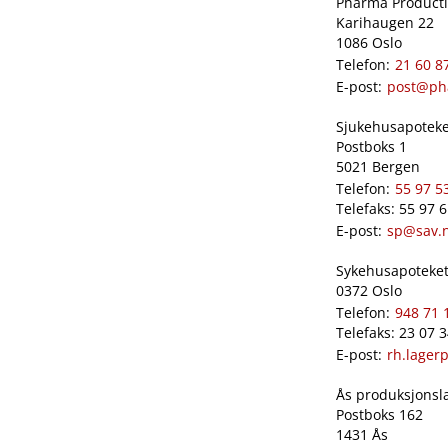
Pharma Productio
Karihaugen 22
1086 Oslo
Telefon:
21 60 8
E-post:
post@ph
Sjukehusapoteket
Postboks 1
5021 Bergen
Telefon:
55 97 5
Telefaks: 55 97 
E-post:
sp@sav.
Sykehusapoteket 
0372 Oslo
Telefon:
948 71 
Telefaks: 23 07 
E-post:
rh.lager
Ås produksjonslab
Postboks 162
1431 Ås