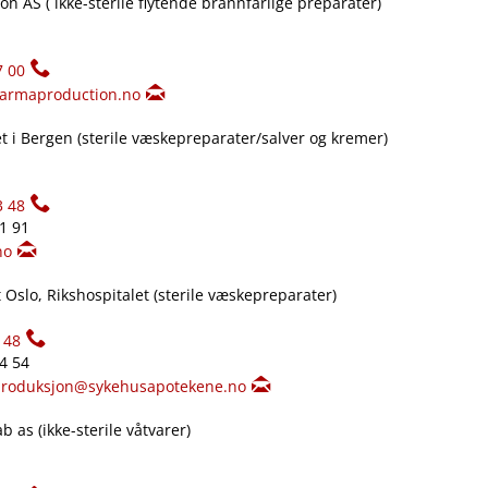
n AS ( ikke-sterile flytende brannfarlige preparater)
7 00
armaproduction.no
 i Bergen (sterile væskepreparater​/​salver og kremer)
3 48
61 91
no
Oslo, Rikshospitalet (sterile væskepreparater)
148
34 54
produksjon@sykehusapotekene.no
 as (ikke-sterile våtvarer)