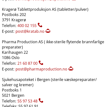
Kragerø Tablettproduksjon AS (tabletter​/​pulver)
Postboks 202
3791 Kragerø
Telefon:
400 02 155
E-post:
post@kratab.no
Pharma Production AS ( ikke-sterile flytende brannfarlige
preparater)
Karihaugen 22
1086 Oslo
Telefon:
21 60 87 00
E-post:
post@pharmaproduction.no
Sjukehusapoteket i Bergen (sterile væskepreparater​/​
salver og kremer)
Postboks 1
5021 Bergen
Telefon:
55 97 53 48
Telefaks: 55 97 61 91