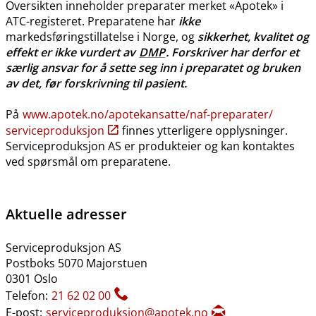
Oversikten inneholder preparater merket «Apotek» i
ATC-registeret. Preparatene har
ikke
markedsføringstillatelse i Norge, og
sikkerhet, kvalitet og
effekt er ikke vurdert av
DMP
. Forskriver har derfor et
særlig ansvar for å sette seg inn i preparatet og bruken
av det, før forskrivning til pasient.
På
www.apotek.no​/​apotekansatte​/​naf-preparater​/​
serviceproduksjon
finnes ytterligere opplysninger.
Serviceproduksjon AS er produkteier og kan kontaktes
ved spørsmål om preparatene.
Aktuelle adresser
Serviceproduksjon AS
Postboks 5070 Majorstuen
0301 Oslo
Telefon:
21 62 02 00
E-post:
serviceproduksjon@apotek.no