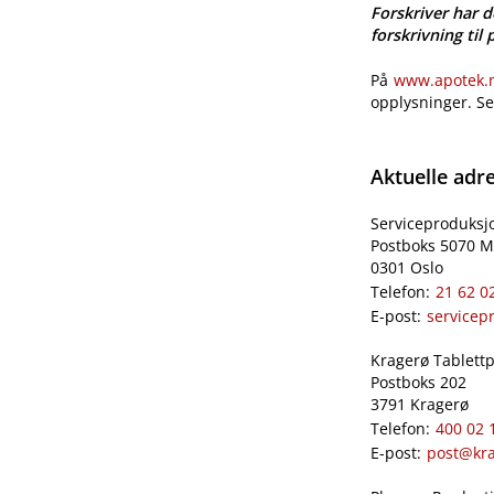
Forskriver har d
forskrivning til 
På
www.apotek.no
opplysninger. S
Aktuelle adr
Serviceproduksj
Postboks 5070 M
0301 Oslo
Telefon:
21 62 0
E-post:
servicep
Kragerø Tablettpr
Postboks 202
3791 Kragerø
Telefon:
400 02 
E-post:
post@kra