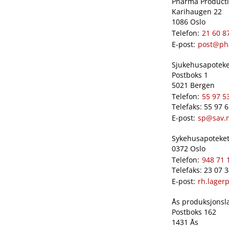
Pharma Productio
Karihaugen 22
1086 Oslo
Telefon:
21 60 8
E-post:
post@ph
Sjukehusapoteket
Postboks 1
5021 Bergen
Telefon:
55 97 5
Telefaks: 55 97 
E-post:
sp@sav.
Sykehusapoteket 
0372 Oslo
Telefon:
948 71 
Telefaks: 23 07 
E-post:
rh.lager
Ås produksjonslab
Postboks 162
1431 Ås