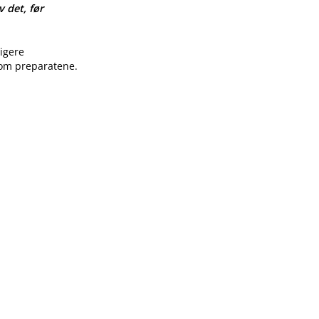
v det, før
ligere
 om preparatene.