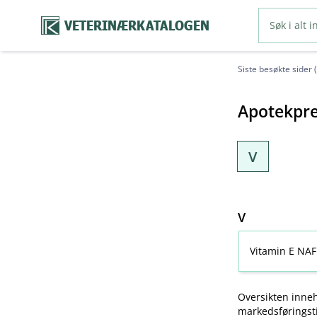
VETERINÆRKATALOGEN
Siste besøkte sider 
Apotekpre
V
V
Vitamin E NAF
Oversikten inneh
markedsføringsti