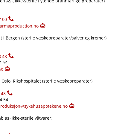
n AS ( ikke-sterile flytende brannfarlige preparater)
7 00
armaproduction.no
 i Bergen (sterile væskepreparater​/​salver og kremer)
3 48
61 91
no
Oslo, Rikshospitalet (sterile væskepreparater)
148
34 54
produksjon@sykehusapotekene.no
 as (ikke-sterile våtvarer)