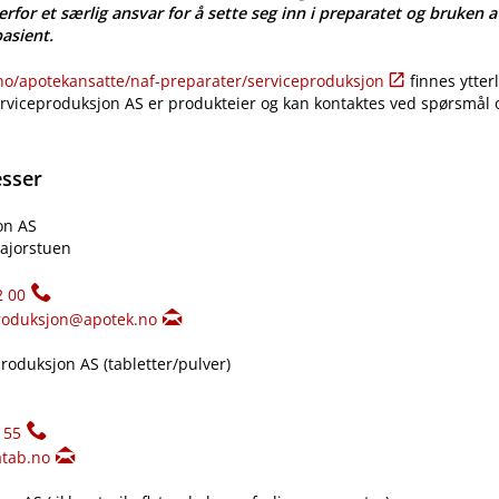
erfor et særlig ansvar for å sette seg inn i preparatet og bruken a
pasient.
​/​apotekansatte​/​naf-preparater​/​serviceproduksjon
finnes ytter
erviceproduksjon AS er produkteier og kan kontaktes ved spørsmål
esser
on AS
ajorstuen
2 00
roduksjon@apotek.no
oduksjon AS (tabletter​/​pulver)
155
tab.no