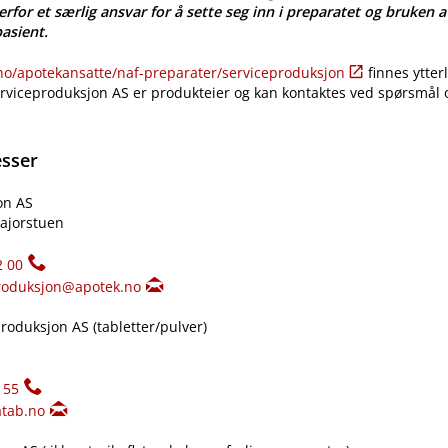
erfor et særlig ansvar for å sette seg inn i preparatet og bruken a
pasient.
​/​apotekansatte​/​naf-preparater​/​serviceproduksjon
finnes ytter
erviceproduksjon AS er produkteier og kan kontaktes ved spørsmål
esser
on AS
ajorstuen
2 00
roduksjon@apotek.no
oduksjon AS (tabletter​/​pulver)
155
tab.no