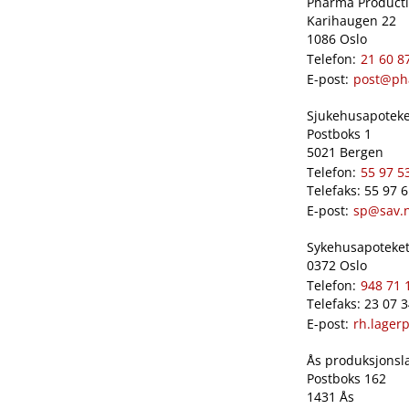
Pharma Productio
Karihaugen 22
1086 Oslo
Telefon:
21 60 8
E-post:
post@ph
Sjukehusapoteket
Postboks 1
5021 Bergen
Telefon:
55 97 5
Telefaks: 55 97 
E-post:
sp@sav.
Sykehusapoteket 
0372 Oslo
Telefon:
948 71 
Telefaks: 23 07 
E-post:
rh.lager
Ås produksjonslab
Postboks 162
1431 Ås