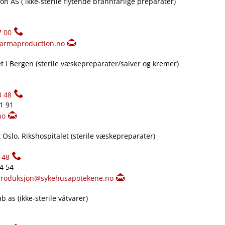
n AS ( ikke-sterile flytende brannfarlige preparater)
7 00
armaproduction.no
 i Bergen (sterile væskepreparater​/​salver og kremer)
3 48
61 91
no
Oslo, Rikshospitalet (sterile væskepreparater)
148
34 54
produksjon@sykehusapotekene.no
 as (ikke-sterile våtvarer)