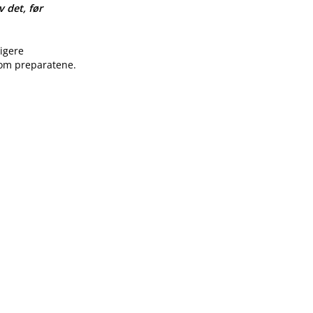
v det, før
ligere
 om preparatene.