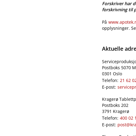
Forskriver har d
forskrivning til 
På
www.apotek.no
opplysninger. S
Aktuelle adr
Serviceproduksj
Postboks 5070 M
0301 Oslo
Telefon:
21 62 0
E-post:
servicep
Kragerø Tablettpr
Postboks 202
3791 Kragerø
Telefon:
400 02 
E-post:
post@kra