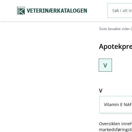
VETERINÆRKATALOGEN
Siste besøkte sider 
Apotekpre
V
V
Vitamin E NAF
Oversikten inneh
markedsføringsti