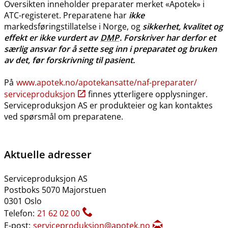
Oversikten inneholder preparater merket «Apotek» i
ATC-registeret. Preparatene har
ikke
markedsføringstillatelse i Norge, og
sikkerhet, kvalitet og
effekt er ikke vurdert av
DMP
. Forskriver har derfor et
særlig ansvar for å sette seg inn i preparatet og bruken
av det, før forskrivning til pasient.
På
www.apotek.no​/​apotekansatte​/​naf-preparater​/​
serviceproduksjon
finnes ytterligere opplysninger.
Serviceproduksjon AS er produkteier og kan kontaktes
ved spørsmål om preparatene.
Aktuelle adresser
Serviceproduksjon AS
Postboks 5070 Majorstuen
0301 Oslo
Telefon:
21 62 02 00
E-post:
serviceproduksjon@apotek.no