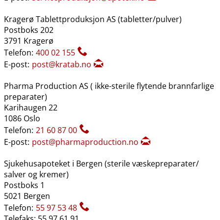
Kragerø Tablettproduksjon AS (tabletter​/​pulver)
Postboks 202
3791 Kragerø
Telefon:
400 02 155
E-post:
post@kratab.no
Pharma Production AS ( ikke-sterile flytende brannfarlige
preparater)
Karihaugen 22
1086 Oslo
Telefon:
21 60 87 00
E-post:
post@pharmaproduction.no
Sjukehusapoteket i Bergen (sterile væskepreparater​/​
salver og kremer)
Postboks 1
5021 Bergen
Telefon:
55 97 53 48
Telefaks: 55 97 61 91