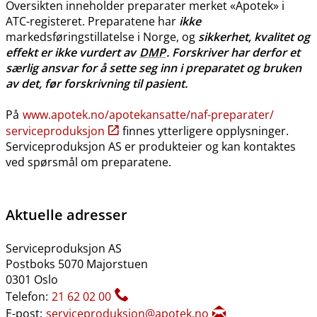
Oversikten inneholder preparater merket «Apotek» i
ATC-registeret. Preparatene har
ikke
markedsføringstillatelse i Norge, og
sikkerhet, kvalitet og
effekt er ikke vurdert av
DMP
. Forskriver har derfor et
særlig ansvar for å sette seg inn i preparatet og bruken
av det, før forskrivning til pasient.
På
www.apotek.no​/​apotekansatte​/​naf-preparater​/​
serviceproduksjon
finnes ytterligere opplysninger.
Serviceproduksjon AS er produkteier og kan kontaktes
ved spørsmål om preparatene.
Aktuelle adresser
Serviceproduksjon AS
Postboks 5070 Majorstuen
0301 Oslo
Telefon:
21 62 02 00
E-post:
serviceproduksjon@apotek.no