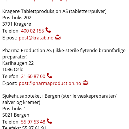
Kragerø Tablettproduksjon AS (tabletter​/​pulver)
Postboks 202
3791 Kragerø
Telefon:
400 02 155
E-post:
post@kratab.no
Pharma Production AS ( ikke-sterile flytende brannfarlige
preparater)
Karihaugen 22
1086 Oslo
Telefon:
21 60 87 00
E-post:
post@pharmaproduction.no
Sjukehusapoteket i Bergen (sterile væskepreparater​/​
salver og kremer)
Postboks 1
5021 Bergen
Telefon:
55 97 53 48
Telefaks: 55 97 61 91