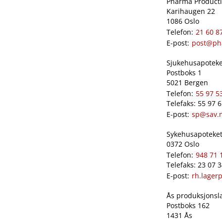
Pharma Productio
Karihaugen 22
1086 Oslo
Telefon:
21 60 8
E-post:
post@ph
Sjukehusapoteket
Postboks 1
5021 Bergen
Telefon:
55 97 5
Telefaks: 55 97 
E-post:
sp@sav.
Sykehusapoteket 
0372 Oslo
Telefon:
948 71 
Telefaks: 23 07 
E-post:
rh.lager
Ås produksjonslab
Postboks 162
1431 Ås