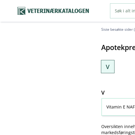
VETERINÆRKATALOGEN
Siste besøkte sider 
Apotekpre
V
V
Vitamin E NAF
Oversikten inneh
markedsføringsti