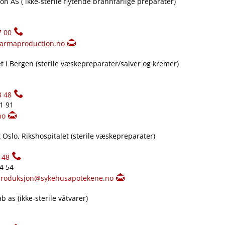
n AS ( ikke-sterile flytende brannfarlige preparater)
7 00
armaproduction.no
 i Bergen (sterile væskepreparater​/​salver og kremer)
3 48
61 91
no
Oslo, Rikshospitalet (sterile væskepreparater)
148
34 54
produksjon@sykehusapotekene.no
 as (ikke-sterile våtvarer)