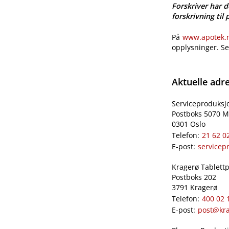
Forskriver har d
forskrivning til 
På
www.apotek.no
opplysninger. S
Aktuelle adr
Serviceproduksj
Postboks 5070 M
0301 Oslo
Telefon:
21 62 0
E-post:
servicep
Kragerø Tablettpr
Postboks 202
3791 Kragerø
Telefon:
400 02 
E-post:
post@kra