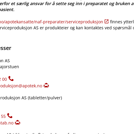
erfor et særlig ansvar for å sette seg inn i preparatet og bruken a
pasient.
​/​apotekansatte​/​naf-preparater​/​serviceproduksjon
finnes ytter
erviceproduksjon AS er produkteier og kan kontaktes ved spørsmål
esser
on AS
ajorstuen
2 00
roduksjon@apotek.no
oduksjon AS (tabletter​/​pulver)
155
tab.no