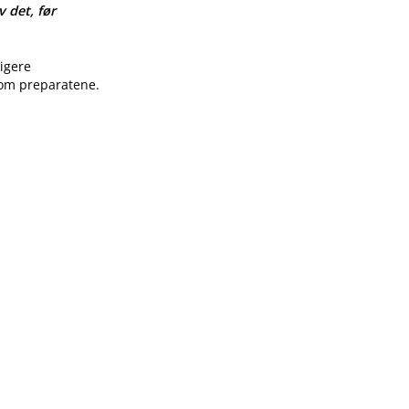
v det, før
ligere
 om preparatene.