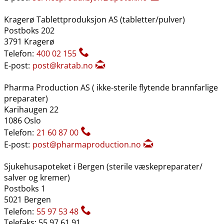
Kragerø Tablettproduksjon AS (tabletter​/​pulver)
Postboks 202
3791 Kragerø
Telefon:
400 02 155
E-post:
post@kratab.no
Pharma Production AS ( ikke-sterile flytende brannfarlige
preparater)
Karihaugen 22
1086 Oslo
Telefon:
21 60 87 00
E-post:
post@pharmaproduction.no
Sjukehusapoteket i Bergen (sterile væskepreparater​/​
salver og kremer)
Postboks 1
5021 Bergen
Telefon:
55 97 53 48
Telefaks: 55 97 61 91