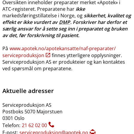
Oversikten inneholder preparater merket «Apotek» i
ATC-registeret. Preparatene har
ikke
markedsføringstillatelse i Norge, og
sikkerhet, kvalitet og
effekt er ikke vurdert av
DMP
. Forskriver har derfor et
særlig ansvar for å sette seg inn i preparatet og bruken
av det, før forskrivning til pasient.
På
www.apotek.no​/​apotekansatte​/​naf-preparater​/​
serviceproduksjon
finnes ytterligere opplysninger.
Serviceproduksjon AS er produkteier og kan kontaktes
ved spørsmål om preparatene.
Aktuelle adresser
Serviceproduksjon AS
Postboks 5070 Majorstuen
0301 Oslo
Telefon:
21 62 02 00
E-post:
serviceproduksjon@apotek.no