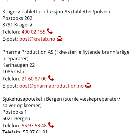
Kragerø Tablettproduksjon AS (tabletter​/​pulver)
Postboks 202
3791 Kragerø
Telefon:
400 02 155
E-post:
post@kratab.no
Pharma Production AS ( ikke-sterile flytende brannfarlige
preparater)
Karihaugen 22
1086 Oslo
Telefon:
21 60 87 00
E-post:
post@pharmaproduction.no
Sjukehusapoteket i Bergen (sterile væskepreparater​/​
salver og kremer)
Postboks 1
5021 Bergen
Telefon:
55 97 53 48
Telefaks: 55 97 61 91