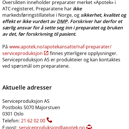
Oversikten inneholder preparater merket «Apotek» i
ATC-registeret. Preparatene har
ikke
markedsføringstillatelse i Norge, og
sikkerhet, kvalitet og
effekt er ikke vurdert av
DMP
. Forskriver har derfor et
særlig ansvar for å sette seg inn i preparatet og bruken
av det, før forskrivning til pasient.
På
www.apotek.no​/​apotekansatte​/​naf-preparater​/​
serviceproduksjon
finnes ytterligere opplysninger.
Serviceproduksjon AS er produkteier og kan kontaktes
ved spørsmål om preparatene.
Aktuelle adresser
Serviceproduksjon AS
Postboks 5070 Majorstuen
0301 Oslo
Telefon:
21 62 02 00
E-post:
serviceproduksjon@apotek.no