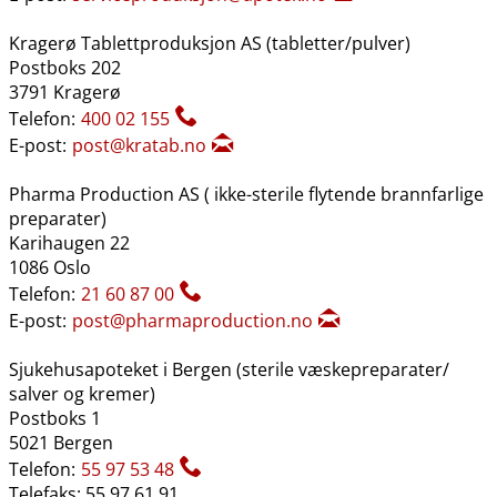
Kragerø Tablettproduksjon AS (tabletter​/​pulver)
Postboks 202
3791 Kragerø
Telefon:
400 02 155
E-post:
post@kratab.no
Pharma Production AS ( ikke-sterile flytende brannfarlige
preparater)
Karihaugen 22
1086 Oslo
Telefon:
21 60 87 00
E-post:
post@pharmaproduction.no
Sjukehusapoteket i Bergen (sterile væskepreparater​/​
salver og kremer)
Postboks 1
5021 Bergen
Telefon:
55 97 53 48
Telefaks: 55 97 61 91