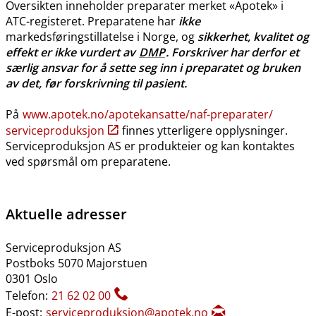
Oversikten inneholder preparater merket «Apotek» i
ATC-registeret. Preparatene har
ikke
markedsføringstillatelse i Norge, og
sikkerhet, kvalitet og
effekt er ikke vurdert av
DMP
. Forskriver har derfor et
særlig ansvar for å sette seg inn i preparatet og bruken
av det, før forskrivning til pasient.
På
www.apotek.no​/​apotekansatte​/​naf-preparater​/​
serviceproduksjon
finnes ytterligere opplysninger.
Serviceproduksjon AS er produkteier og kan kontaktes
ved spørsmål om preparatene.
Aktuelle adresser
Serviceproduksjon AS
Postboks 5070 Majorstuen
0301 Oslo
Telefon:
21 62 02 00
E-post:
serviceproduksjon@apotek.no