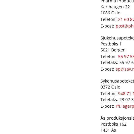
Pharma Productio
Karihaugen 22
1086 Oslo
Telefon:
21 60 8
E-post:
post@ph
Sjukehusapoteket
Postboks 1
5021 Bergen
Telefon:
55 97 5
Telefaks: 55 97 
E-post:
sp@sav.
Sykehusapoteket 
0372 Oslo
Telefon:
948 71 
Telefaks: 23 07 
E-post:
rh.lager
Ås produksjonslab
Postboks 162
1431 Ås