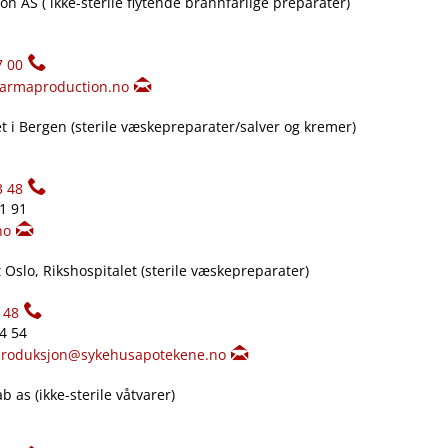
n AS ( ikke-sterile flytende brannfarlige preparater)
7 00
armaproduction.no
 i Bergen (sterile væskepreparater​/​salver og kremer)
3 48
61 91
no
Oslo, Rikshospitalet (sterile væskepreparater)
148
34 54
produksjon@sykehusapotekene.no
 as (ikke-sterile våtvarer)