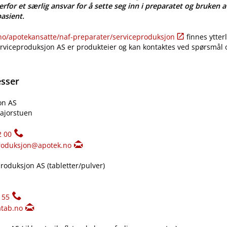
erfor et særlig ansvar for å sette seg inn i preparatet og bruken a
pasient.
​/​apotekansatte​/​naf-preparater​/​serviceproduksjon
finnes ytter
erviceproduksjon AS er produkteier og kan kontaktes ved spørsmål
esser
on AS
ajorstuen
2 00
roduksjon@apotek.no
oduksjon AS (tabletter​/​pulver)
155
tab.no