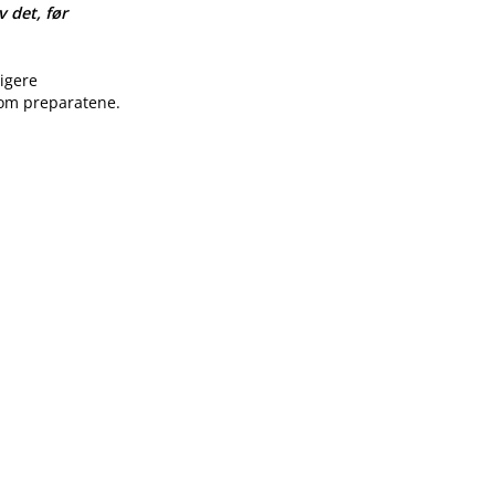
v det, før
ligere
 om preparatene.