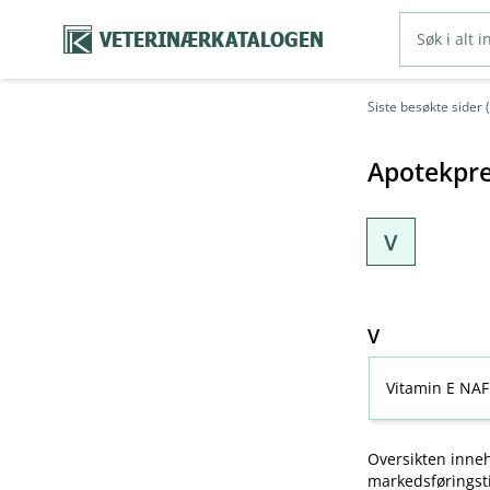
VETERINÆRKATALOGEN
Siste besøkte sider 
Apotekpre
V
V
Vitamin E NAF
Oversikten inneh
markedsføringsti