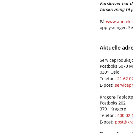
Forskriver har d
forskrivning til 
På
www.apotek.no
opplysninger. S
Aktuelle adr
Serviceproduksj
Postboks 5070 M
0301 Oslo
Telefon:
21 62 0
E-post:
servicep
Kragerø Tablettpr
Postboks 202
3791 Kragerø
Telefon:
400 02 
E-post:
post@kra