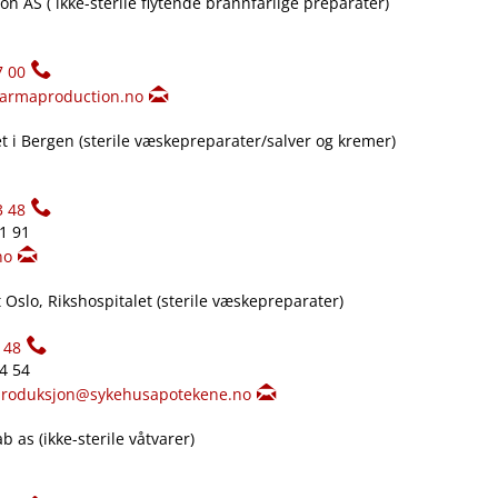
n AS ( ikke-sterile flytende brannfarlige preparater)
7 00
armaproduction.no
 i Bergen (sterile væskepreparater​/​salver og kremer)
3 48
61 91
no
Oslo, Rikshospitalet (sterile væskepreparater)
148
34 54
produksjon@sykehusapotekene.no
 as (ikke-sterile våtvarer)