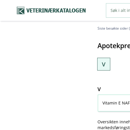
VETERINÆRKATALOGEN
Siste besøkte sider 
Apotekpre
V
V
Vitamin E NAF
Oversikten inneh
markedsføringsti