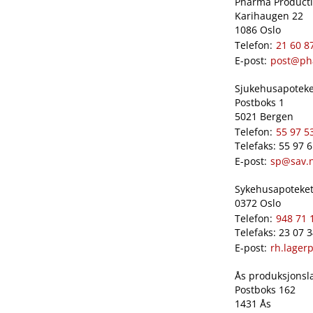
Pharma Productio
Karihaugen 22
1086 Oslo
Telefon:
21 60 8
E-post:
post@ph
Sjukehusapoteket
Postboks 1
5021 Bergen
Telefon:
55 97 5
Telefaks: 55 97 
E-post:
sp@sav.
Sykehusapoteket 
0372 Oslo
Telefon:
948 71 
Telefaks: 23 07 
E-post:
rh.lager
Ås produksjonslab
Postboks 162
1431 Ås