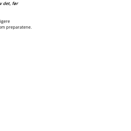
v det, før
ligere
 om preparatene.