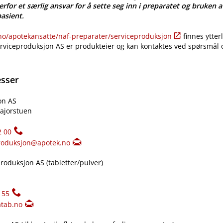
erfor et særlig ansvar for å sette seg inn i preparatet og bruken a
pasient.
​/​apotekansatte​/​naf-preparater​/​serviceproduksjon
finnes ytter
erviceproduksjon AS er produkteier og kan kontaktes ved spørsmål
esser
on AS
ajorstuen
2 00
roduksjon@apotek.no
oduksjon AS (tabletter​/​pulver)
155
tab.no