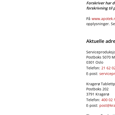
Forskriver har d
forskrivning til 
På
www.apotek.no
opplysninger. S
Aktuelle adr
Serviceproduksj
Postboks 5070 M
0301 Oslo
Telefon:
21 62 0
E-post:
servicep
Kragerø Tablettpr
Postboks 202
3791 Kragerø
Telefon:
400 02 
E-post:
post@kra