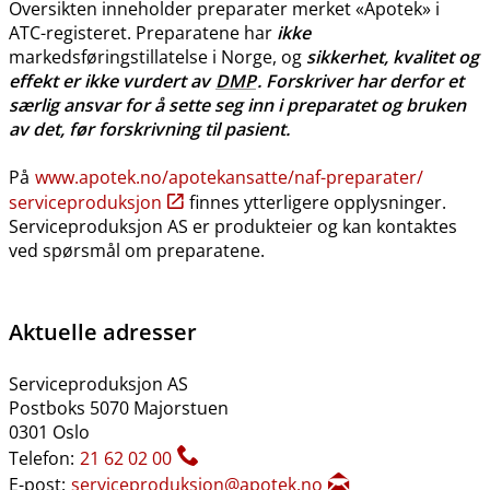
Oversikten inneholder preparater merket «Apotek» i
ATC-registeret. Preparatene har
ikke
markedsføringstillatelse i Norge, og
sikkerhet, kvalitet og
effekt er ikke vurdert av
DMP
. Forskriver har derfor et
særlig ansvar for å sette seg inn i preparatet og bruken
av det, før forskrivning til pasient.
På
www.apotek.no​/​apotekansatte​/​naf-preparater​/​
serviceproduksjon
finnes ytterligere opplysninger.
Serviceproduksjon AS er produkteier og kan kontaktes
ved spørsmål om preparatene.
Aktuelle adresser
Serviceproduksjon AS
Postboks 5070 Majorstuen
0301 Oslo
Telefon:
21 62 02 00
E-post:
serviceproduksjon@apotek.no