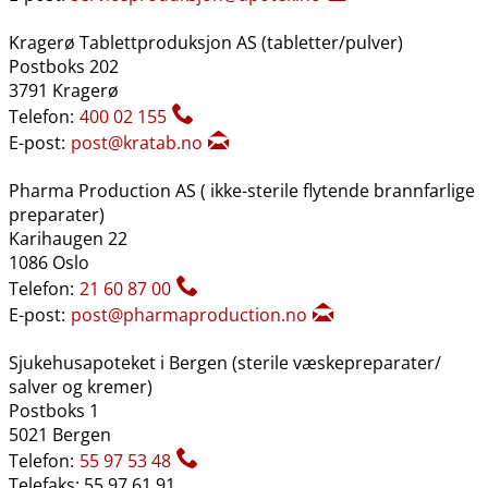
Kragerø Tablettproduksjon AS (tabletter​/​pulver)
Postboks 202
3791 Kragerø
Telefon:
400 02 155
E-post:
post@kratab.no
Pharma Production AS ( ikke-sterile flytende brannfarlige
preparater)
Karihaugen 22
1086 Oslo
Telefon:
21 60 87 00
E-post:
post@pharmaproduction.no
Sjukehusapoteket i Bergen (sterile væskepreparater​/​
salver og kremer)
Postboks 1
5021 Bergen
Telefon:
55 97 53 48
Telefaks: 55 97 61 91