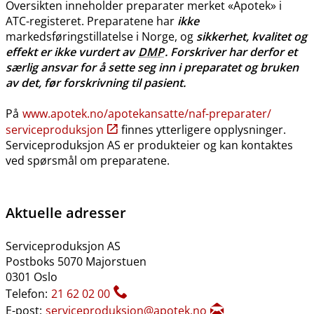
Oversikten inneholder preparater merket «Apotek» i
ATC-registeret. Preparatene har
ikke
markedsføringstillatelse i Norge, og
sikkerhet, kvalitet og
effekt er ikke vurdert av
DMP
. Forskriver har derfor et
særlig ansvar for å sette seg inn i preparatet og bruken
av det, før forskrivning til pasient.
På
www.apotek.no​/​apotekansatte​/​naf-preparater​/​
serviceproduksjon
finnes ytterligere opplysninger.
Serviceproduksjon AS er produkteier og kan kontaktes
ved spørsmål om preparatene.
Aktuelle adresser
Serviceproduksjon AS
Postboks 5070 Majorstuen
0301 Oslo
Telefon:
21 62 02 00
E-post:
serviceproduksjon@apotek.no