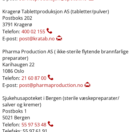
Kragerø Tablettproduksjon AS (tabletter​/​pulver)
Postboks 202
3791 Kragerø
Telefon:
400 02 155
E-post:
post@kratab.no
Pharma Production AS ( ikke-sterile flytende brannfarlige
preparater)
Karihaugen 22
1086 Oslo
Telefon:
21 60 87 00
E-post:
post@pharmaproduction.no
Sjukehusapoteket i Bergen (sterile væskepreparater​/​
salver og kremer)
Postboks 1
5021 Bergen
Telefon:
55 97 53 48
Telefaks: 55 97 61 91