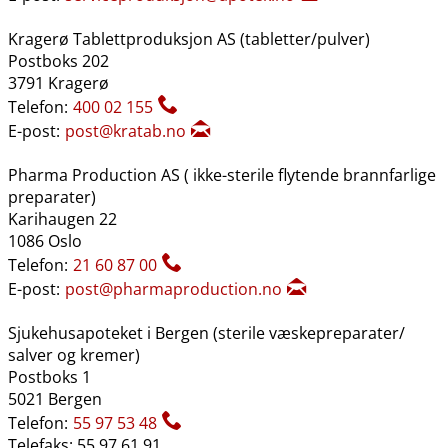
Kragerø Tablettproduksjon AS (tabletter​/​pulver)
Postboks 202
3791 Kragerø
Telefon:
400 02 155
E-post:
post@kratab.no
Pharma Production AS ( ikke-sterile flytende brannfarlige
preparater)
Karihaugen 22
1086 Oslo
Telefon:
21 60 87 00
E-post:
post@pharmaproduction.no
Sjukehusapoteket i Bergen (sterile væskepreparater​/​
salver og kremer)
Postboks 1
5021 Bergen
Telefon:
55 97 53 48
Telefaks: 55 97 61 91