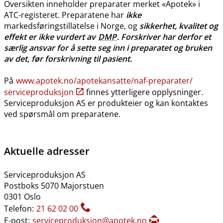
Oversikten inneholder preparater merket «Apotek» i
ATC-registeret. Preparatene har
ikke
markedsføringstillatelse i Norge, og
sikkerhet, kvalitet og
effekt er ikke vurdert av
DMP
. Forskriver har derfor et
særlig ansvar for å sette seg inn i preparatet og bruken
av det, før forskrivning til pasient.
På
www.apotek.no​/​apotekansatte​/​naf-preparater​/​
serviceproduksjon
finnes ytterligere opplysninger.
Serviceproduksjon AS er produkteier og kan kontaktes
ved spørsmål om preparatene.
Aktuelle adresser
Serviceproduksjon AS
Postboks 5070 Majorstuen
0301 Oslo
Telefon:
21 62 02 00
E-post:
serviceproduksjon@apotek.no