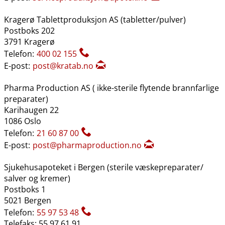
Kragerø Tablettproduksjon AS (tabletter​/​pulver)
Postboks 202
3791 Kragerø
Telefon:
400 02 155
E-post:
post@kratab.no
Pharma Production AS ( ikke-sterile flytende brannfarlige
preparater)
Karihaugen 22
1086 Oslo
Telefon:
21 60 87 00
E-post:
post@pharmaproduction.no
Sjukehusapoteket i Bergen (sterile væskepreparater​/​
salver og kremer)
Postboks 1
5021 Bergen
Telefon:
55 97 53 48
Telefaks: 55 97 61 91