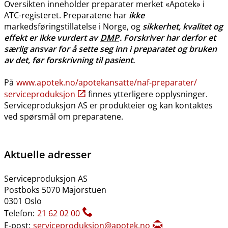
Oversikten inneholder preparater merket «Apotek» i
ATC-registeret. Preparatene har
ikke
markedsføringstillatelse i Norge, og
sikkerhet, kvalitet og
effekt er ikke vurdert av
DMP
. Forskriver har derfor et
særlig ansvar for å sette seg inn i preparatet og bruken
av det, før forskrivning til pasient.
På
www.apotek.no​/​apotekansatte​/​naf-preparater​/​
serviceproduksjon
finnes ytterligere opplysninger.
Serviceproduksjon AS er produkteier og kan kontaktes
ved spørsmål om preparatene.
Aktuelle adresser
Serviceproduksjon AS
Postboks 5070 Majorstuen
0301 Oslo
Telefon:
21 62 02 00
E-post:
serviceproduksjon@apotek.no