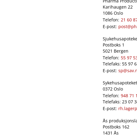
Pharma Productio
Karihaugen 22
1086 Oslo
Telefon:
21 60 8
E-post:
post@ph
Sjukehusapoteket
Postboks 1
5021 Bergen
Telefon:
55 97 5
Telefaks: 55 97 
E-post:
sp@sav.
Sykehusapoteket 
0372 Oslo
Telefon:
948 71 
Telefaks: 23 07 
E-post:
rh.lager
Ås produksjonslab
Postboks 162
1431 Ås