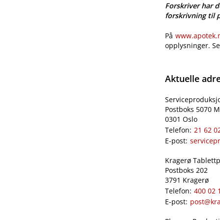
Forskriver har d
forskrivning til 
På
www.apotek.no
opplysninger. S
Aktuelle adr
Serviceproduksj
Postboks 5070 M
0301 Oslo
Telefon:
21 62 0
E-post:
servicep
Kragerø Tablettpr
Postboks 202
3791 Kragerø
Telefon:
400 02 
E-post:
post@kra