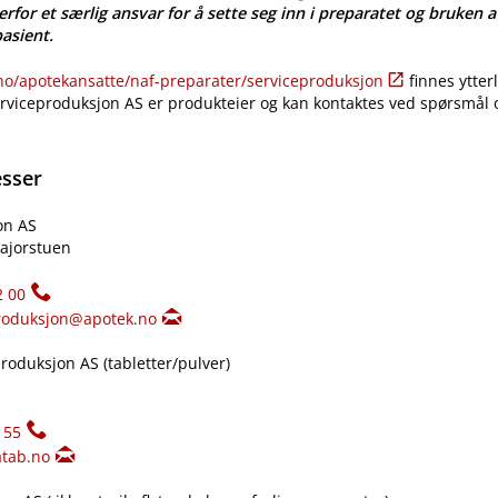
erfor et særlig ansvar for å sette seg inn i preparatet og bruken a
pasient.
​/​apotekansatte​/​naf-preparater​/​serviceproduksjon
finnes ytter
erviceproduksjon AS er produkteier og kan kontaktes ved spørsmål
esser
on AS
ajorstuen
2 00
roduksjon@apotek.no
oduksjon AS (tabletter​/​pulver)
155
tab.no