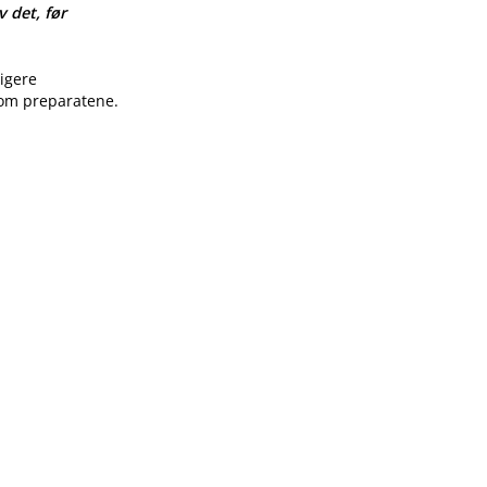
v det, før
ligere
 om preparatene.