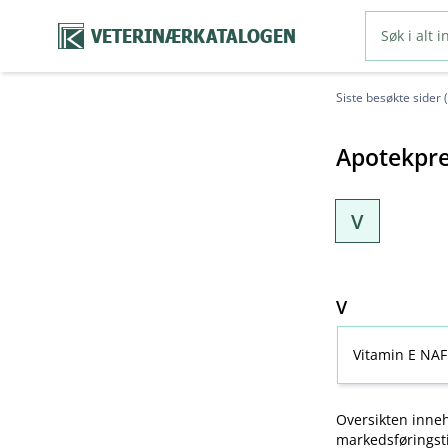
VETERINÆRKATALOGEN
Siste besøkte sider 
Apotekpre
V
V
Vitamin E NAF
Oversikten inneh
markedsføringsti