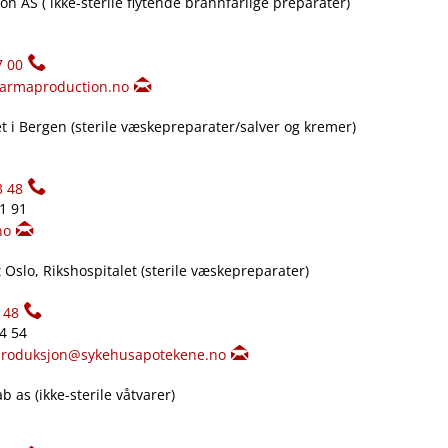
n AS ( ikke-sterile flytende brannfarlige preparater)
7 00
armaproduction.no
 i Bergen (sterile væskepreparater​/​salver og kremer)
3 48
61 91
no
Oslo, Rikshospitalet (sterile væskepreparater)
148
34 54
produksjon@sykehusapotekene.no
 as (ikke-sterile våtvarer)