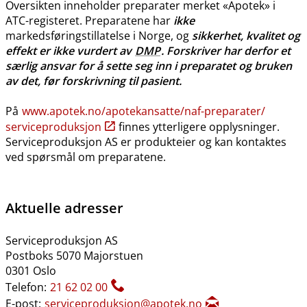
Oversikten inneholder preparater merket «Apotek» i
ATC-registeret. Preparatene har
ikke
markedsføringstillatelse i Norge, og
sikkerhet, kvalitet og
effekt er ikke vurdert av
DMP
. Forskriver har derfor et
særlig ansvar for å sette seg inn i preparatet og bruken
av det, før forskrivning til pasient.
På
www.apotek.no​/​apotekansatte​/​naf-preparater​/​
serviceproduksjon
finnes ytterligere opplysninger.
Serviceproduksjon AS er produkteier og kan kontaktes
ved spørsmål om preparatene.
Aktuelle adresser
Serviceproduksjon AS
Postboks 5070 Majorstuen
0301 Oslo
Telefon:
21 62 02 00
E-post:
serviceproduksjon@apotek.no