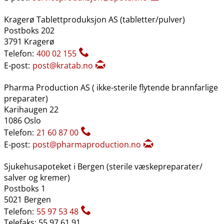
Kragerø Tablettproduksjon AS (tabletter​/​pulver)
Postboks 202
3791 Kragerø
Telefon:
400 02 155
E-post:
post@kratab.no
Pharma Production AS ( ikke-sterile flytende brannfarlige
preparater)
Karihaugen 22
1086 Oslo
Telefon:
21 60 87 00
E-post:
post@pharmaproduction.no
Sjukehusapoteket i Bergen (sterile væskepreparater​/​
salver og kremer)
Postboks 1
5021 Bergen
Telefon:
55 97 53 48
Telefaks: 55 97 61 91