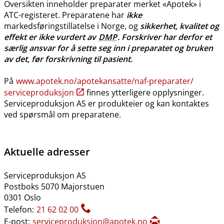
Oversikten inneholder preparater merket «Apotek» i
ATC-registeret. Preparatene har
ikke
markedsføringstillatelse i Norge, og
sikkerhet, kvalitet og
effekt er ikke vurdert av
DMP
. Forskriver har derfor et
særlig ansvar for å sette seg inn i preparatet og bruken
av det, før forskrivning til pasient.
På
www.apotek.no​/​apotekansatte​/​naf-preparater​/​
serviceproduksjon
finnes ytterligere opplysninger.
Serviceproduksjon AS er produkteier og kan kontaktes
ved spørsmål om preparatene.
Aktuelle adresser
Serviceproduksjon AS
Postboks 5070 Majorstuen
0301 Oslo
Telefon:
21 62 02 00
E-post:
serviceproduksjon@apotek.no