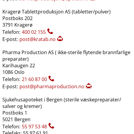
Kragerø Tablettproduksjon AS (tabletter​/​pulver)
Postboks 202
3791 Kragerø
Telefon:
400 02 155
E-post:
post@kratab.no
Pharma Production AS ( ikke-sterile flytende brannfarlige
preparater)
Karihaugen 22
1086 Oslo
Telefon:
21 60 87 00
E-post:
post@pharmaproduction.no
Sjukehusapoteket i Bergen (sterile væskepreparater​/​
salver og kremer)
Postboks 1
5021 Bergen
Telefon:
55 97 53 48
Telefaks: 55 97 61 91