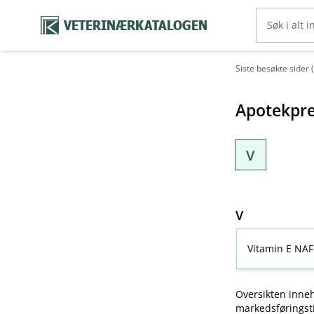
VETERINÆRKATALOGEN
Siste besøkte sider 
Apotekpre
V
V
Vitamin E NAF
Oversikten inneh
markedsføringsti