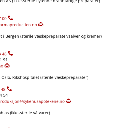
n AS ( ikke-sterile flytende brannfarlige preparater)
7 00
armaproduction.no
 i Bergen (sterile væskepreparater​/​salver og kremer)
3 48
61 91
no
Oslo, Rikshospitalet (sterile væskepreparater)
148
34 54
produksjon@sykehusapotekene.no
 as (ikke-sterile våtvarer)