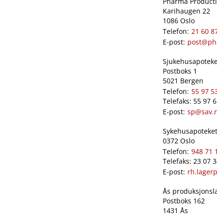
Pharma Productio
Karihaugen 22
1086 Oslo
Telefon:
21 60 8
E-post:
post@ph
Sjukehusapoteket
Postboks 1
5021 Bergen
Telefon:
55 97 5
Telefaks: 55 97 
E-post:
sp@sav.
Sykehusapoteket 
0372 Oslo
Telefon:
948 71 
Telefaks: 23 07 
E-post:
rh.lager
Ås produksjonslab
Postboks 162
1431 Ås