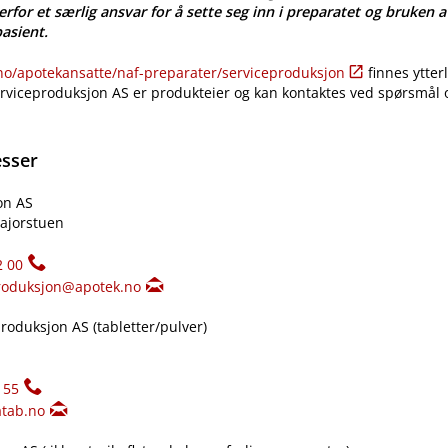
erfor et særlig ansvar for å sette seg inn i preparatet og bruken a
pasient.
​/​apotekansatte​/​naf-preparater​/​serviceproduksjon
finnes ytter
erviceproduksjon AS er produkteier og kan kontaktes ved spørsmål
esser
on AS
ajorstuen
2 00
roduksjon@apotek.no
oduksjon AS (tabletter​/​pulver)
155
tab.no