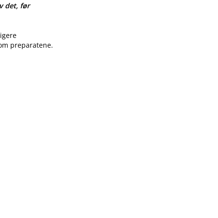
v det, før
ligere
 om preparatene.