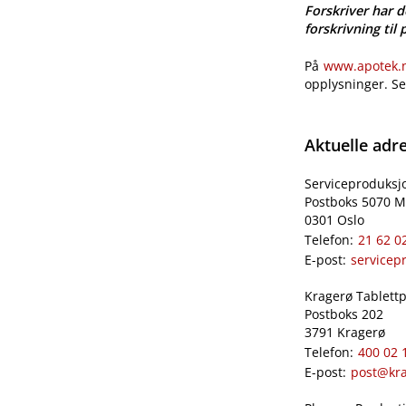
Forskriver har d
forskrivning til 
På
www.apotek.no
opplysninger. S
Aktuelle adr
Serviceproduksj
Postboks 5070 M
0301 Oslo
Telefon:
21 62 0
E-post:
servicep
Kragerø Tablettpr
Postboks 202
3791 Kragerø
Telefon:
400 02 
E-post:
post@kra