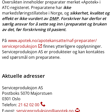
Oversikten inneholder preparater merket «Apotek» i
ATC-registeret. Preparatene har
ikke
markedsføringstillatelse i Norge, og
sikkerhet, kvalitet og
effekt er ikke vurdert av
DMP
. Forskriver har derfor et
særlig ansvar for å sette seg inn i preparatet og bruken
av det, før forskrivning til pasient.
På
www.apotek.no​/​apotekansatte​/​naf-preparater​/​
serviceproduksjon
finnes ytterligere opplysninger.
Serviceproduksjon AS er produkteier og kan kontaktes
ved spørsmål om preparatene.
Aktuelle adresser
Serviceproduksjon AS
Postboks 5070 Majorstuen
0301 Oslo
Telefon:
21 62 02 00
E-post:
serviceproduksjon@apotek.no