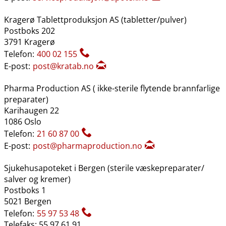
Kragerø Tablettproduksjon AS (tabletter​/​pulver)
Postboks 202
3791 Kragerø
Telefon:
400 02 155
E-post:
post@kratab.no
Pharma Production AS ( ikke-sterile flytende brannfarlige
preparater)
Karihaugen 22
1086 Oslo
Telefon:
21 60 87 00
E-post:
post@pharmaproduction.no
Sjukehusapoteket i Bergen (sterile væskepreparater​/​
salver og kremer)
Postboks 1
5021 Bergen
Telefon:
55 97 53 48
Telefaks: 55 97 61 91