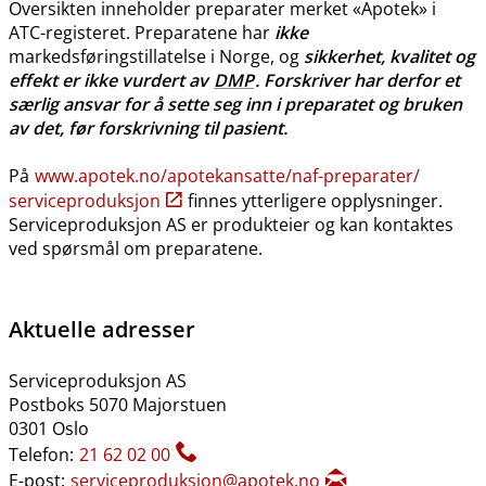
Oversikten inneholder preparater merket «Apotek» i
ATC-registeret. Preparatene har
ikke
markedsføringstillatelse i Norge, og
sikkerhet, kvalitet og
effekt er ikke vurdert av
DMP
. Forskriver har derfor et
særlig ansvar for å sette seg inn i preparatet og bruken
av det, før forskrivning til pasient.
På
www.apotek.no​/​apotekansatte​/​naf-preparater​/​
serviceproduksjon
finnes ytterligere opplysninger.
Serviceproduksjon AS er produkteier og kan kontaktes
ved spørsmål om preparatene.
Aktuelle adresser
Serviceproduksjon AS
Postboks 5070 Majorstuen
0301 Oslo
Telefon:
21 62 02 00
E-post:
serviceproduksjon@apotek.no