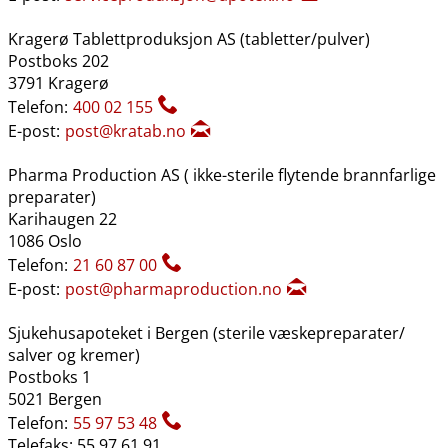
Kragerø Tablettproduksjon AS (tabletter​/​pulver)
Postboks 202
3791 Kragerø
Telefon:
400 02 155
E-post:
post@kratab.no
Pharma Production AS ( ikke-sterile flytende brannfarlige
preparater)
Karihaugen 22
1086 Oslo
Telefon:
21 60 87 00
E-post:
post@pharmaproduction.no
Sjukehusapoteket i Bergen (sterile væskepreparater​/​
salver og kremer)
Postboks 1
5021 Bergen
Telefon:
55 97 53 48
Telefaks: 55 97 61 91