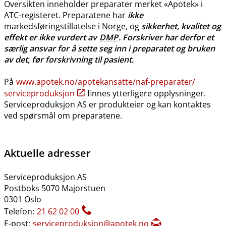
Oversikten inneholder preparater merket «Apotek» i
ATC-registeret. Preparatene har
ikke
markedsføringstillatelse i Norge, og
sikkerhet, kvalitet og
effekt er ikke vurdert av
DMP
. Forskriver har derfor et
særlig ansvar for å sette seg inn i preparatet og bruken
av det, før forskrivning til pasient.
På
www.apotek.no​/​apotekansatte​/​naf-preparater​/​
serviceproduksjon
finnes ytterligere opplysninger.
Serviceproduksjon AS er produkteier og kan kontaktes
ved spørsmål om preparatene.
Aktuelle adresser
Serviceproduksjon AS
Postboks 5070 Majorstuen
0301 Oslo
Telefon:
21 62 02 00
E-post:
serviceproduksjon@apotek.no