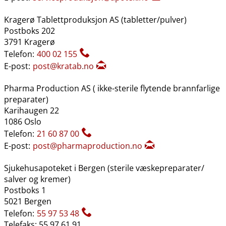
Kragerø Tablettproduksjon AS (tabletter​/​pulver)
Postboks 202
3791 Kragerø
Telefon:
400 02 155
E-post:
post@kratab.no
Pharma Production AS ( ikke-sterile flytende brannfarlige
preparater)
Karihaugen 22
1086 Oslo
Telefon:
21 60 87 00
E-post:
post@pharmaproduction.no
Sjukehusapoteket i Bergen (sterile væskepreparater​/​
salver og kremer)
Postboks 1
5021 Bergen
Telefon:
55 97 53 48
Telefaks: 55 97 61 91