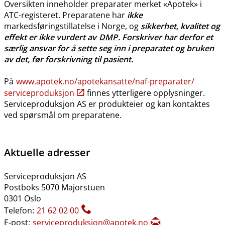
Oversikten inneholder preparater merket «Apotek» i
ATC-registeret. Preparatene har
ikke
markedsføringstillatelse i Norge, og
sikkerhet, kvalitet og
effekt er ikke vurdert av
DMP
. Forskriver har derfor et
særlig ansvar for å sette seg inn i preparatet og bruken
av det, før forskrivning til pasient.
På
www.apotek.no​/​apotekansatte​/​naf-preparater​/​
serviceproduksjon
finnes ytterligere opplysninger.
Serviceproduksjon AS er produkteier og kan kontaktes
ved spørsmål om preparatene.
Aktuelle adresser
Serviceproduksjon AS
Postboks 5070 Majorstuen
0301 Oslo
Telefon:
21 62 02 00
E-post:
serviceproduksjon@apotek.no