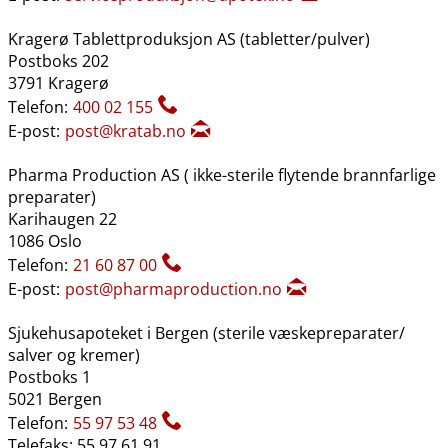
Kragerø Tablettproduksjon AS (tabletter​/​pulver)
Postboks 202
3791 Kragerø
Telefon:
400 02 155
E-post:
post@kratab.no
Pharma Production AS ( ikke-sterile flytende brannfarlige
preparater)
Karihaugen 22
1086 Oslo
Telefon:
21 60 87 00
E-post:
post@pharmaproduction.no
Sjukehusapoteket i Bergen (sterile væskepreparater​/​
salver og kremer)
Postboks 1
5021 Bergen
Telefon:
55 97 53 48
Telefaks: 55 97 61 91