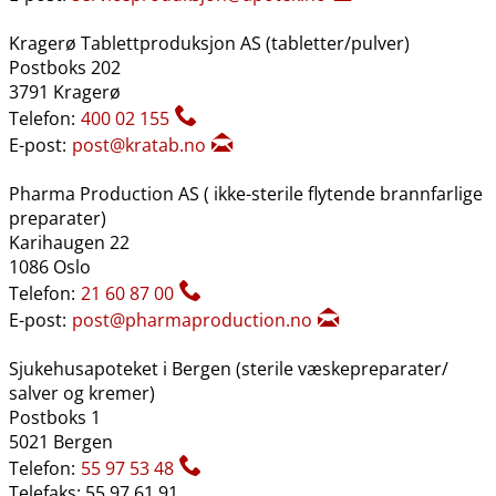
Kragerø Tablettproduksjon AS (tabletter​/​pulver)
Postboks 202
3791 Kragerø
Telefon:
400 02 155
E-post:
post@kratab.no
Pharma Production AS ( ikke-sterile flytende brannfarlige
preparater)
Karihaugen 22
1086 Oslo
Telefon:
21 60 87 00
E-post:
post@pharmaproduction.no
Sjukehusapoteket i Bergen (sterile væskepreparater​/​
salver og kremer)
Postboks 1
5021 Bergen
Telefon:
55 97 53 48
Telefaks: 55 97 61 91