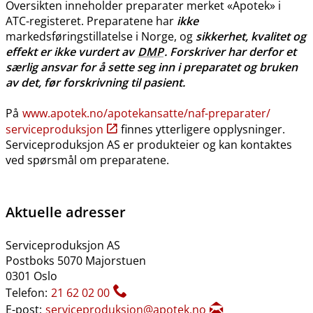
Oversikten inneholder preparater merket «Apotek» i
ATC-registeret. Preparatene har
ikke
markedsføringstillatelse i Norge, og
sikkerhet, kvalitet og
effekt er ikke vurdert av
DMP
. Forskriver har derfor et
særlig ansvar for å sette seg inn i preparatet og bruken
av det, før forskrivning til pasient.
På
www.apotek.no​/​apotekansatte​/​naf-preparater​/​
serviceproduksjon
finnes ytterligere opplysninger.
Serviceproduksjon AS er produkteier og kan kontaktes
ved spørsmål om preparatene.
Aktuelle adresser
Serviceproduksjon AS
Postboks 5070 Majorstuen
0301 Oslo
Telefon:
21 62 02 00
E-post:
serviceproduksjon@apotek.no