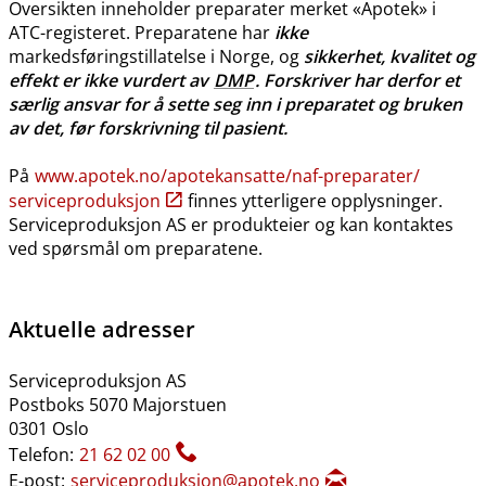
Oversikten inneholder preparater merket «Apotek» i
ATC-registeret. Preparatene har
ikke
markedsføringstillatelse i Norge, og
sikkerhet, kvalitet og
effekt er ikke vurdert av
DMP
. Forskriver har derfor et
særlig ansvar for å sette seg inn i preparatet og bruken
av det, før forskrivning til pasient.
På
www.apotek.no​/​apotekansatte​/​naf-preparater​/​
serviceproduksjon
finnes ytterligere opplysninger.
Serviceproduksjon AS er produkteier og kan kontaktes
ved spørsmål om preparatene.
Aktuelle adresser
Serviceproduksjon AS
Postboks 5070 Majorstuen
0301 Oslo
Telefon:
21 62 02 00
E-post:
serviceproduksjon@apotek.no