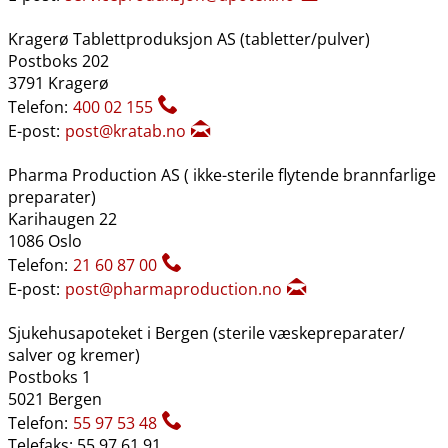
Kragerø Tablettproduksjon AS (tabletter​/​pulver)
Postboks 202
3791 Kragerø
Telefon:
400 02 155
E-post:
post@kratab.no
Pharma Production AS ( ikke-sterile flytende brannfarlige
preparater)
Karihaugen 22
1086 Oslo
Telefon:
21 60 87 00
E-post:
post@pharmaproduction.no
Sjukehusapoteket i Bergen (sterile væskepreparater​/​
salver og kremer)
Postboks 1
5021 Bergen
Telefon:
55 97 53 48
Telefaks: 55 97 61 91