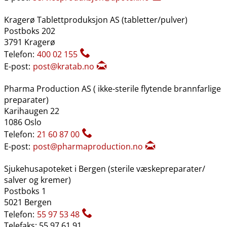
Kragerø Tablettproduksjon AS (tabletter​/​pulver)
Postboks 202
3791 Kragerø
Telefon:
400 02 155
E-post:
post@kratab.no
Pharma Production AS ( ikke-sterile flytende brannfarlige
preparater)
Karihaugen 22
1086 Oslo
Telefon:
21 60 87 00
E-post:
post@pharmaproduction.no
Sjukehusapoteket i Bergen (sterile væskepreparater​/​
salver og kremer)
Postboks 1
5021 Bergen
Telefon:
55 97 53 48
Telefaks: 55 97 61 91