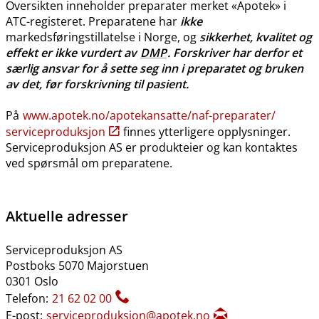
Oversikten inneholder preparater merket «Apotek» i
ATC-registeret. Preparatene har
ikke
markedsføringstillatelse i Norge, og
sikkerhet, kvalitet og
effekt er ikke vurdert av
DMP
. Forskriver har derfor et
særlig ansvar for å sette seg inn i preparatet og bruken
av det, før forskrivning til pasient.
På
www.apotek.no​/​apotekansatte​/​naf-preparater​/​
serviceproduksjon
finnes ytterligere opplysninger.
Serviceproduksjon AS er produkteier og kan kontaktes
ved spørsmål om preparatene.
Aktuelle adresser
Serviceproduksjon AS
Postboks 5070 Majorstuen
0301 Oslo
Telefon:
21 62 02 00
E-post:
serviceproduksjon@apotek.no