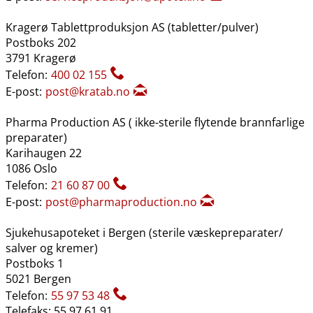
Kragerø Tablettproduksjon AS (tabletter​/​pulver)
Postboks 202
3791 Kragerø
Telefon:
400 02 155
E-post:
post@kratab.no
Pharma Production AS ( ikke-sterile flytende brannfarlige
preparater)
Karihaugen 22
1086 Oslo
Telefon:
21 60 87 00
E-post:
post@pharmaproduction.no
Sjukehusapoteket i Bergen (sterile væskepreparater​/​
salver og kremer)
Postboks 1
5021 Bergen
Telefon:
55 97 53 48
Telefaks: 55 97 61 91