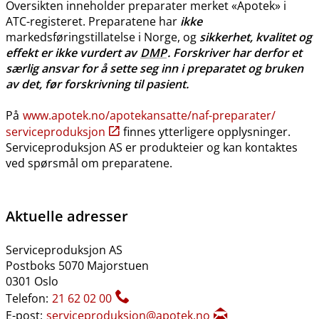
Oversikten inneholder preparater merket «Apotek» i
ATC-registeret. Preparatene har
ikke
markedsføringstillatelse i Norge, og
sikkerhet, kvalitet og
effekt er ikke vurdert av
DMP
. Forskriver har derfor et
særlig ansvar for å sette seg inn i preparatet og bruken
av det, før forskrivning til pasient.
På
www.apotek.no​/​apotekansatte​/​naf-preparater​/​
serviceproduksjon
finnes ytterligere opplysninger.
Serviceproduksjon AS er produkteier og kan kontaktes
ved spørsmål om preparatene.
Aktuelle adresser
Serviceproduksjon AS
Postboks 5070 Majorstuen
0301 Oslo
Telefon:
21 62 02 00
E-post:
serviceproduksjon@apotek.no