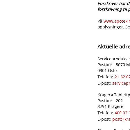
Forskriver har d
forskrivning til 
På
www.apotek.no
opplysninger. S
Aktuelle adr
Serviceproduksj
Postboks 5070 M
0301 Oslo
Telefon:
21 62 0
E-post:
servicep
Kragerø Tablettpr
Postboks 202
3791 Kragerø
Telefon:
400 02 
E-post:
post@kra