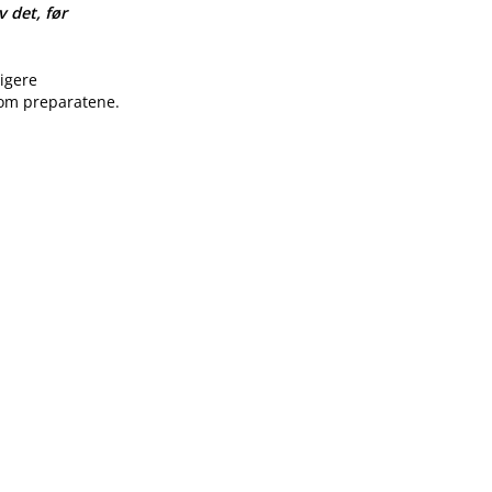
v det, før
ligere
 om preparatene.