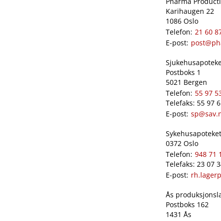
Pharma Productio
Karihaugen 22
1086 Oslo
Telefon:
21 60 8
E-post:
post@ph
Sjukehusapoteket
Postboks 1
5021 Bergen
Telefon:
55 97 5
Telefaks: 55 97 
E-post:
sp@sav.
Sykehusapoteket 
0372 Oslo
Telefon:
948 71 
Telefaks: 23 07 
E-post:
rh.lager
Ås produksjonslab
Postboks 162
1431 Ås