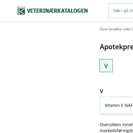
VETERINÆRKATALOGEN
Siste besøkte sider 
Apotekpre
V
V
Vitamin E NAF
Oversikten inneh
markedsføringsti