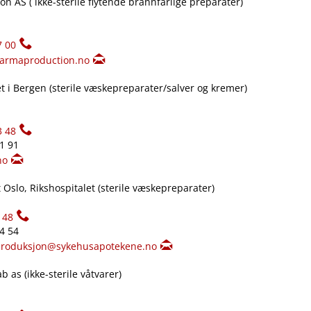
n AS ( ikke-sterile flytende brannfarlige preparater)
7 00
armaproduction.no
 i Bergen (sterile væskepreparater​/​salver og kremer)
3 48
61 91
no
Oslo, Rikshospitalet (sterile væskepreparater)
148
34 54
produksjon@sykehusapotekene.no
 as (ikke-sterile våtvarer)