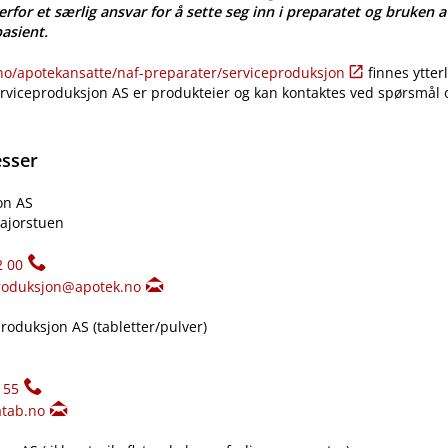
erfor et særlig ansvar for å sette seg inn i preparatet og bruken a
pasient.
​/​apotekansatte​/​naf-preparater​/​serviceproduksjon
finnes ytter
erviceproduksjon AS er produkteier og kan kontaktes ved spørsmål
esser
on AS
ajorstuen
2 00
roduksjon@apotek.no
oduksjon AS (tabletter​/​pulver)
155
tab.no