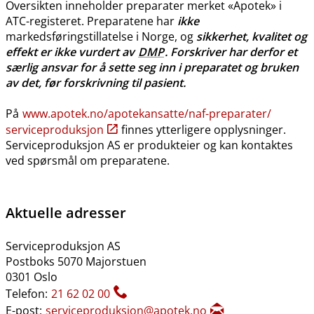
Oversikten inneholder preparater merket «Apotek» i
ATC-registeret. Preparatene har
ikke
markedsføringstillatelse i Norge, og
sikkerhet, kvalitet og
effekt er ikke vurdert av
DMP
. Forskriver har derfor et
særlig ansvar for å sette seg inn i preparatet og bruken
av det, før forskrivning til pasient.
På
www.apotek.no​/​apotekansatte​/​naf-preparater​/​
serviceproduksjon
finnes ytterligere opplysninger.
Serviceproduksjon AS er produkteier og kan kontaktes
ved spørsmål om preparatene.
Aktuelle adresser
Serviceproduksjon AS
Postboks 5070 Majorstuen
0301 Oslo
Telefon:
21 62 02 00
E-post:
serviceproduksjon@apotek.no