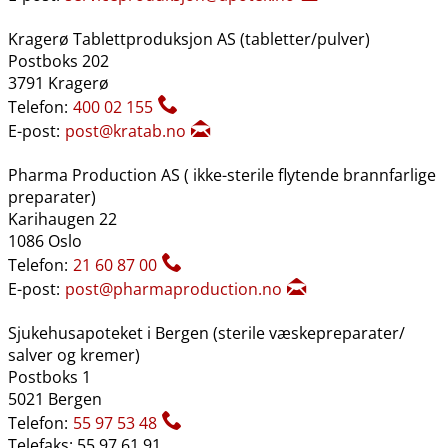
Kragerø Tablettproduksjon AS (tabletter​/​pulver)
Postboks 202
3791 Kragerø
Telefon:
400 02 155
E-post:
post@kratab.no
Pharma Production AS ( ikke-sterile flytende brannfarlige
preparater)
Karihaugen 22
1086 Oslo
Telefon:
21 60 87 00
E-post:
post@pharmaproduction.no
Sjukehusapoteket i Bergen (sterile væskepreparater​/​
salver og kremer)
Postboks 1
5021 Bergen
Telefon:
55 97 53 48
Telefaks: 55 97 61 91