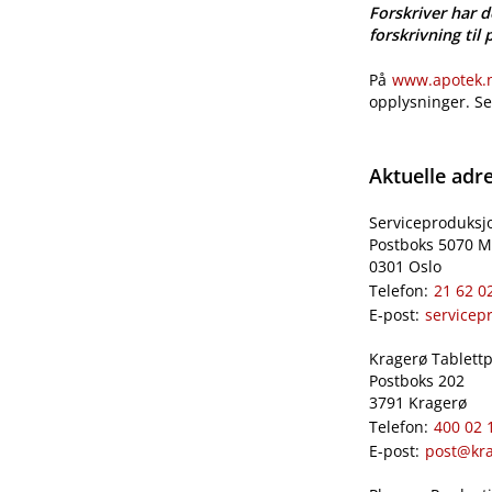
Forskriver har d
forskrivning til 
På
www.apotek.no
opplysninger. S
Aktuelle adr
Serviceproduksj
Postboks 5070 M
0301 Oslo
Telefon:
21 62 0
E-post:
servicep
Kragerø Tablettpr
Postboks 202
3791 Kragerø
Telefon:
400 02 
E-post:
post@kra