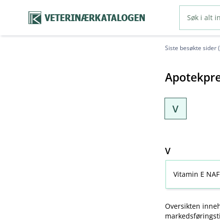
VETERINÆRKATALOGEN
Siste besøkte sider 
Apotekpre
V
V
Vitamin E NAF
Oversikten inneh
markedsføringsti