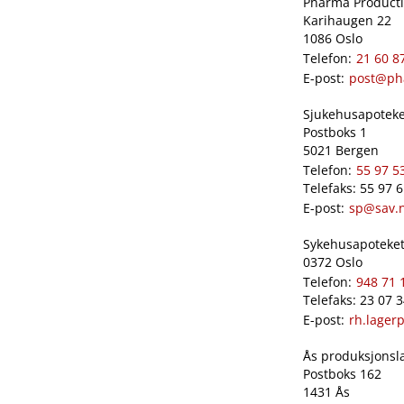
Pharma Productio
Karihaugen 22
1086 Oslo
Telefon:
21 60 8
E-post:
post@ph
Sjukehusapoteket
Postboks 1
5021 Bergen
Telefon:
55 97 5
Telefaks: 55 97 
E-post:
sp@sav.
Sykehusapoteket 
0372 Oslo
Telefon:
948 71 
Telefaks: 23 07 
E-post:
rh.lager
Ås produksjonslab
Postboks 162
1431 Ås