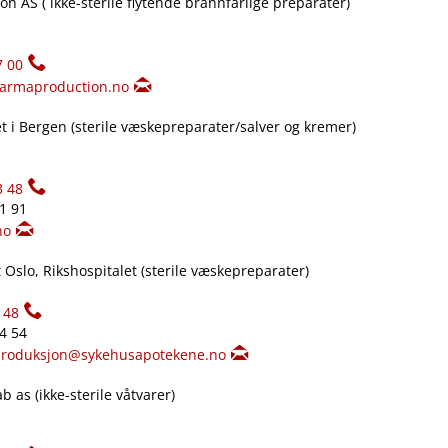
n AS ( ikke-sterile flytende brannfarlige preparater)
7 00
armaproduction.no
 i Bergen (sterile væskepreparater​/​salver og kremer)
3 48
61 91
no
Oslo, Rikshospitalet (sterile væskepreparater)
148
34 54
produksjon@sykehusapotekene.no
 as (ikke-sterile våtvarer)