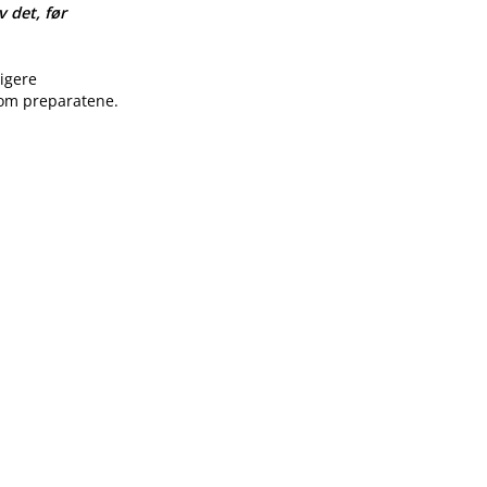
v det, før
ligere
 om preparatene.