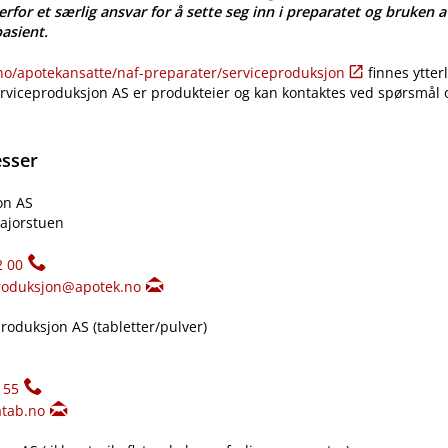
erfor et særlig ansvar for å sette seg inn i preparatet og bruken a
pasient.
​/​apotekansatte​/​naf-preparater​/​serviceproduksjon
finnes ytter
erviceproduksjon AS er produkteier og kan kontaktes ved spørsmål
esser
on AS
ajorstuen
2 00
roduksjon@apotek.no
oduksjon AS (tabletter​/​pulver)
155
tab.no