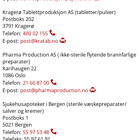
Kragerø Tablettproduksjon AS (tabletter​/​pulver)
Postboks 202
3791 Kragerø
Telefon:
400 02 155
E-post:
post@kratab.no
Pharma Production AS ( ikke-sterile flytende brannfarlige
preparater)
Karihaugen 22
1086 Oslo
Telefon:
21 60 87 00
E-post:
post@pharmaproduction.no
Sjukehusapoteket i Bergen (sterile væskepreparater​/​
salver og kremer)
Postboks 1
5021 Bergen
Telefon:
55 97 53 48
Telefaks: 55 97 61 91