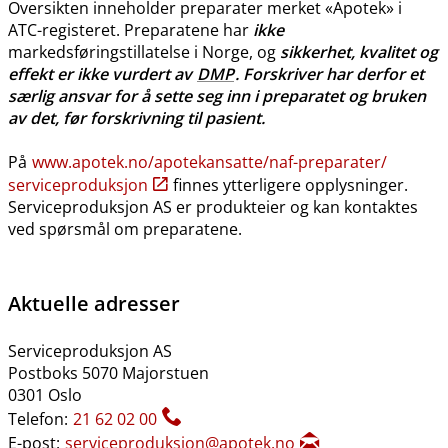
Oversikten inneholder preparater merket «Apotek» i
ATC-registeret. Preparatene har
ikke
markedsføringstillatelse i Norge, og
sikkerhet, kvalitet og
effekt er ikke vurdert av
DMP
. Forskriver har derfor et
særlig ansvar for å sette seg inn i preparatet og bruken
av det, før forskrivning til pasient.
På
www.apotek.no​/​apotekansatte​/​naf-preparater​/​
serviceproduksjon
finnes ytterligere opplysninger.
Serviceproduksjon AS er produkteier og kan kontaktes
ved spørsmål om preparatene.
Aktuelle adresser
Serviceproduksjon AS
Postboks 5070 Majorstuen
0301 Oslo
Telefon:
21 62 02 00
E-post:
serviceproduksjon@apotek.no