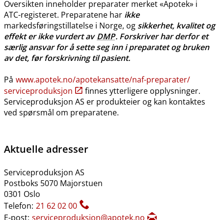
Oversikten inneholder preparater merket «Apotek» i
ATC-registeret. Preparatene har
ikke
markedsføringstillatelse i Norge, og
sikkerhet, kvalitet og
effekt er ikke vurdert av
DMP
. Forskriver har derfor et
særlig ansvar for å sette seg inn i preparatet og bruken
av det, før forskrivning til pasient.
På
www.apotek.no​/​apotekansatte​/​naf-preparater​/​
serviceproduksjon
finnes ytterligere opplysninger.
Serviceproduksjon AS er produkteier og kan kontaktes
ved spørsmål om preparatene.
Aktuelle adresser
Serviceproduksjon AS
Postboks 5070 Majorstuen
0301 Oslo
Telefon:
21 62 02 00
E-post:
serviceproduksjon@apotek.no