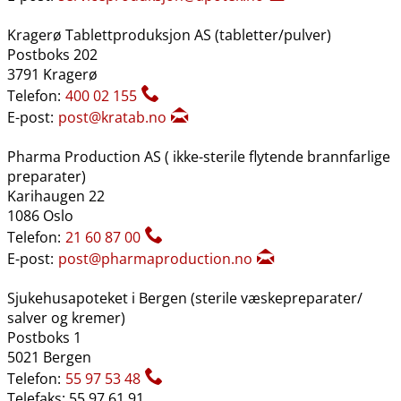
Kragerø Tablettproduksjon AS (tabletter​/​pulver)
Postboks 202
3791 Kragerø
Telefon:
400 02 155
E-post:
post@kratab.no
Pharma Production AS ( ikke-sterile flytende brannfarlige
preparater)
Karihaugen 22
1086 Oslo
Telefon:
21 60 87 00
E-post:
post@pharmaproduction.no
Sjukehusapoteket i Bergen (sterile væskepreparater​/​
salver og kremer)
Postboks 1
5021 Bergen
Telefon:
55 97 53 48
Telefaks: 55 97 61 91