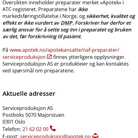
Oversikten inneholder preparater merket «Apotek» i
ATC-registeret. Preparatene har
ikke
markedsføringstillatelse i Norge, og
sikkerhet, kvalitet og
effekt er ikke vurdert av
DMP
. Forskriver har derfor et
særlig ansvar for å sette seg inn i preparatet og bruken
av det, før forskrivning til pasient.
På
www.apotek.no​/​apotekansatte​/​naf-preparater​/​
serviceproduksjon
finnes ytterligere opplysninger.
Serviceproduksjon AS er produkteier og kan kontaktes
ved spørsmål om preparatene.
Aktuelle adresser
Serviceproduksjon AS
Postboks 5070 Majorstuen
0301 Oslo
Telefon:
21 62 02 00
E-post:
serviceproduksjon@apotek.no