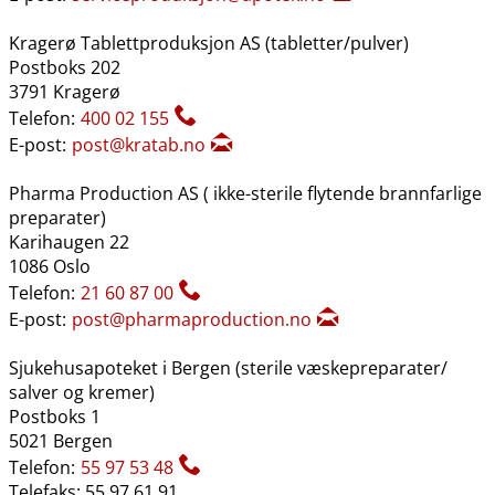
Kragerø Tablettproduksjon AS (tabletter​/​pulver)
Postboks 202
3791 Kragerø
Telefon:
400 02 155
E-post:
post@kratab.no
Pharma Production AS ( ikke-sterile flytende brannfarlige
preparater)
Karihaugen 22
1086 Oslo
Telefon:
21 60 87 00
E-post:
post@pharmaproduction.no
Sjukehusapoteket i Bergen (sterile væskepreparater​/​
salver og kremer)
Postboks 1
5021 Bergen
Telefon:
55 97 53 48
Telefaks: 55 97 61 91